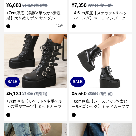
¥
6,080
¥
7,350
¥
6410
(割引前)
¥
7740
(割引前)
+7cm厚底【美脚×華やか×安定
+4.5cm厚底【ステッチ×リベッ
感】大きめリボン サンダル
ト×ロング】マーティンブーツ
全
2
色
SALE
SALE
¥
5,130
¥
5,560
¥
5400
(割引前)
¥
5860
(割引前)
+7cm厚底【リベット×多重ベル
+8cm厚底【レースアップ×太ヒ
トの重厚ブーツ】ミッドカーフ
ール×ゴシック】ミッドカーフブ
ブーツ
ーツ