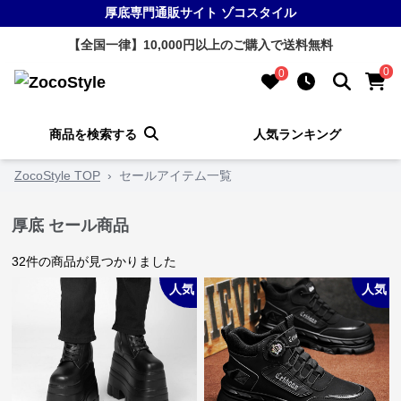
厚底専門通販サイト ゾコスタイル
【全国一律】10,000円以上のご購入で送料無料
0
0
商品を検索する
人気ランキング
ZocoStyle TOP
›
セールアイテム一覧
厚底 セール商品
32
件の商品が見つかりました
人気
人気