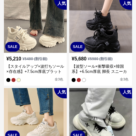
人気
人気
SALE
SALE
¥
5,210
¥
5,680
¥
5480
(割引前)
¥
5980
(割引前)
【スタイルアップ×波打ちソール
【波型ソール×衝撃吸収×韓国
×存在感】+7.5cm厚底プラット
系】+6.5cm厚底 脚長 スニーカ
フォームスニーカー
ー
全
3
色
全
3
色
人気
人気
SALE
SALE