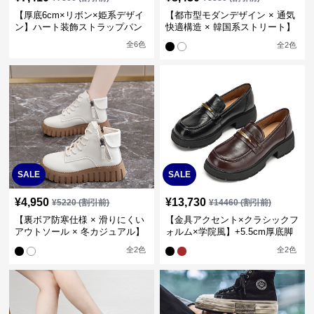
【厚底6cm×リボン×姫系デザイ
【都市型モダンデザイン × 通気
ン】ハート装飾ストラップパン
快適構造 × 韓国系ストリート】
プス
+6.5cm厚底 スタイルアップハ
全
6
色
全
2
色
イカットスニーカー
SALE
SALE
¥
4,950
¥
13,730
¥
5220
(割引前)
¥
14460
(割引前)
【裏ボア防寒仕様 × 滑りにくい
【金具アクセント×クラシックフ
アウトソール × 冬カジュアル】
ォルム×学院風】+5.5cm厚底脚
+4cm厚底 防寒ハイカットスニ
長ローファーパンプス
全
2
色
全
2
色
ーカー