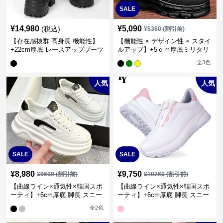
SALE
¥
14,980
¥
5,090
(税込)
¥
5360
(割引前)
【存在感抜群 高身長 機能性】
【機能性 × デザイン性 × スタイ
+22cm厚底 レースアップブーツ
ルアップ】+5ｃｍ厚底ミリタリ
（編み上げ）
ーテイストハイカット
全
3
色
人気
人気
SALE
SALE
¥
8,980
¥
9,750
¥
9600
(割引前)
¥
10260
(割引前)
【曲線ライン×通気性×韓国スポ
【曲線ライン×通気性×韓国スポ
ーティ】+6cm厚底 脚長 スニー
ーティ】+6cm厚底 脚長 スニー
カー
カー
全
2
色