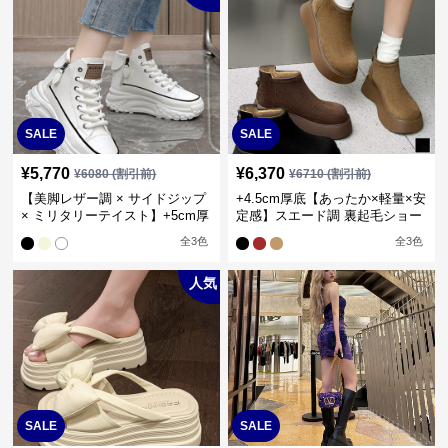
SALE
SALE
¥
5,770
¥
6,370
¥
6080
(割引前)
¥
6710
(割引前)
【美脚レザー調 × サイドジップ
+4.5cm厚底【あったか×軽量×安
× ミリタリーテイスト】+5cm厚
定感】スエード調 裏起毛ショー
底 ハイカットスニーカー
トブーツ
全
3
色
全
3
色
人気
SALE
SALE