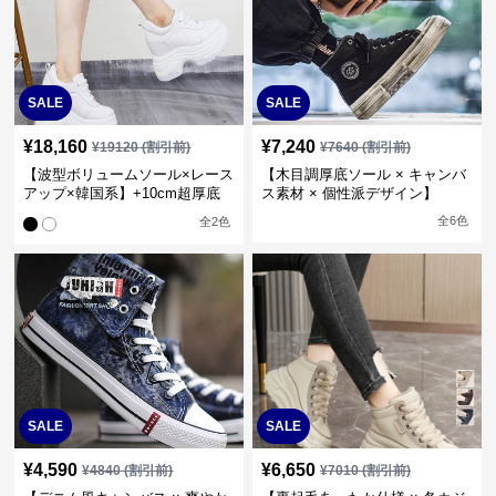
SALE
SALE
¥
18,160
¥
7,240
¥
19120
(割引前)
¥
7640
(割引前)
【波型ボリュームソール×レース
【木目調厚底ソール × キャンバ
アップ×韓国系】+10cm超厚底
ス素材 × 個性派デザイン】
脚長スニーカー
+5cm厚底 個性派ハイカットス
全
6
色
全
2
色
ニーカー
SALE
SALE
¥
4,590
¥
6,650
¥
4840
(割引前)
¥
7010
(割引前)