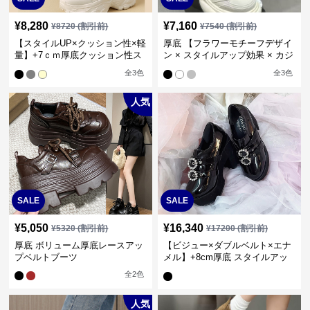
¥
8,280
¥
7,160
¥
8720
(割引前)
¥
7540
(割引前)
【スタイルUP×クッション性×軽
厚底 【フラワーモチーフデザイ
量】+7ｃｍ厚底クッション性ス
ン × スタイルアップ効果 × カジ
ポーツシューズ
ュアル系】+6cm厚底スニーカー
全
3
色
全
3
色
人気
SALE
SALE
¥
5,050
¥
16,340
¥
5320
(割引前)
¥
17200
(割引前)
厚底 ボリューム厚底レースアッ
【ビジュー×ダブルベルト×エナ
プベルトブーツ
メル】+8cm厚底 スタイルアッ
プローファー
全
2
色
人気