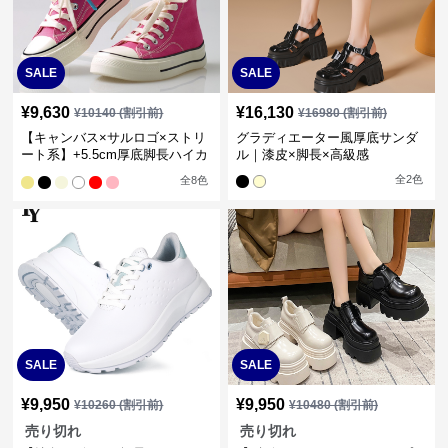
SALE
SALE
¥
9,630
¥
16,130
¥
10140
(割引前)
¥
16980
(割引前)
【キャンバス×サルロゴ×ストリ
グラディエーター風厚底サンダ
ート系】+5.5cm厚底脚長ハイカ
ル｜漆皮×脚長×高級感
ットスニーカー
全
2
色
全
8
色
SALE
SALE
¥
9,950
¥
9,950
¥
10260
(割引前)
¥
10480
(割引前)
売り切れ
売り切れ