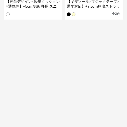
【純白デザイン×軽量クッション
【ギザソール×マジックテープ×
×通気性】+5cm厚底 脚長 スニ
通学対応】+7.5cm厚底ストラッ
ーカー
プスニーカー｜ベージュ/ブラッ
全
2
色
ク・24.5cm対応