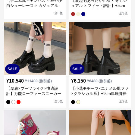
【デニム風キャンバス × 爽やか
【裏起毛あったか仕様 × 冬カジ
白シューレース × カジュアル
ュアル × フィット設計】+5cm
系】+5cm厚底 カジュアルハイ
厚底 防寒ハイカットスニーカー
全
6
色
全
3
色
カットスニーカー
SALE
SALE
¥
10,540
¥
6,150
¥
11400
(割引前)
¥
6480
(割引前)
【厚底×ブーツライク×快適設
【小花モチーフ×エナメル風ツヤ
計】万能ローファースニーカー
×クラシカル系】+9cm厚底脚長
｜3色展開・26.5cm対応
ローファー
全
3
色
全
2
色