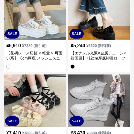
SALE
SALE
¥
6,910
¥
5,240
¥
7280
(割引前)
¥
5520
(割引前)
【花柄レース切替 × 軽量 × 可愛
【エナメル光沢×金属チェーン×
い系】+6cm厚底 メッシュスニ
韓国風】+12cm厚底脚長ローフ
ーカー
ァー
SALE
SALE
¥
7,410
¥
8,430
¥
7800
(割引前)
¥
8880
(割引前)