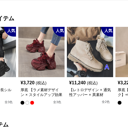
イテム
人気
人気
人気
¥
3,720
¥
11,240
¥
3,2
(税込)
(税込)
脚長シル
厚底 【ラメ素材デザイ
【レトロデザイン × 通気
厚底【
ン × スタイルアップ効果
性アッパー × 異素材
ク】+
m/6cm厚
× カジュアル系】厚底デ
MIX】+5.5cm厚底 メン
ット
全
2
色
全
3
色
全
3
色
ール立
ザインスニーカー
ズハイカットブーツ
トスニー
ー・ハイ
テム