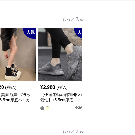
もっと見る
人気
人気
人
20
¥
2,980
¥
3,380
(税込)
(税込)
(税込)
美脚 軽量 ブラッ
【快適運動×衝撃吸収×通
【防寒×スタイルアップ
6.5cm厚底ハイカ
気性】+5.5cm厚底エア
軽量】+4.5cm厚底ムー
スニーカー
ークッションスニーカー
トンブーツ
全
2
色
全
2
色
もっと見る