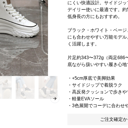
にくい快適設計。サイドジッ
デイリー使いに最適です。約
低身長の方にもおすすめ。
ブラック・ホワイト・ベージ
にも合わせやすい万能モデル
く活躍します。
片足約343〜372g（両足6
底ながら扱いやすい履き心地
・+5cm厚底で美脚効果
・サイドジップで着脱ラク
・高反発クッションで歩きや
・軽量EVAソール
Next slide
・3色展開でコーデに合わせ
ご注文確定か