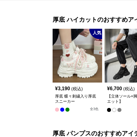
厚底
ハイカット
のおすすめア
人気
¥
3,190
¥
6,700
(税込)
(税込)
厚底 蝶々刺繍入り厚底
【立体ソール×
スニーカー
エット】
12cm/10cm/8c
全
3
色
底 ボリュームソ
体設計ハイカッ
カー｜スニーカ
カット
厚底
パンプス
のおすすめアイ