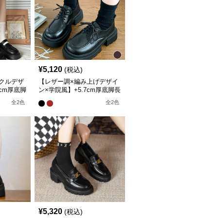
¥
5,120
(税込)
クルデザ
【レザー調×編み上げデザイ
5cm厚底脚
ン×学院風】+5.7cm厚底脚長
ローファー
全
2
色
全
2
色
¥
5,320
(税込)