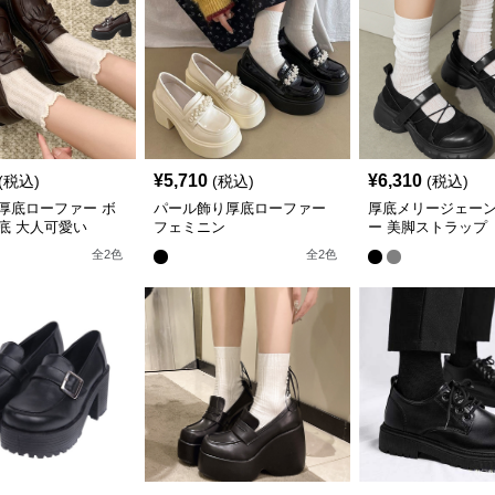
¥
5,710
¥
6,310
(税込)
(税込)
(税込)
厚底ローファー ボ
パール飾り厚底ローファー
厚底メリージェー
底 大人可愛い
フェミニン
ー 美脚ストラップ
全
2
色
全
2
色