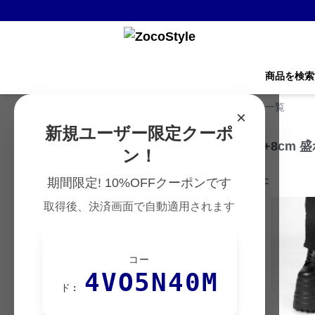
商品を検索
ZocoStyle TOP
›
ローファーの一覧
×
新規ユーザー限定クーポ
厚底ローファー（+3〜+8cm
ン！
263
件の商品が見つかりました
期間限定! 10%OFFクーポンです
取得後、決済画面で自動適用されます
人気
コー
4VO5N40M
ド: