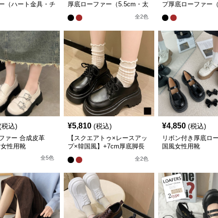
ー（ハート金具・チ
厚底ローファー（5.5cm・太
プ厚底ローファー（
ヒール・黒）トレン
ヒール・金ボタン・黒/ブラ
ザー調・韓国風・黒
全
2
色
ン
ウン）
ン）
¥
5,810
¥
4,850
(税込)
(税込)
(税込)
ファー 合成皮革
【スクエアトゥ×レースアッ
リボン付き厚底ロ
 女性用靴
プ×韓国風】+7cm厚底脚長
国風女性用靴
ローファー
全
5
色
全
2
色