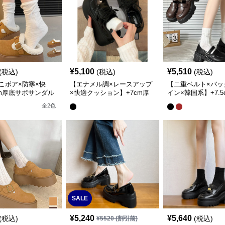
¥
5,100
¥
5,510
(税込)
(税込)
(税込)
こボア×防寒×快
【エナメル調×レースアップ
【二重ベルト×バッ
cm厚底サボサンダル
×快適クッション】+7cm厚
イン×韓国系】+7.
ルデザイン・2色展
底 隠し盛り ローファースニ
長パンプス
全
2
色
ーカー
SALE
¥
5,240
¥
5,640
(税込)
(税込)
¥
5520
(割引前)