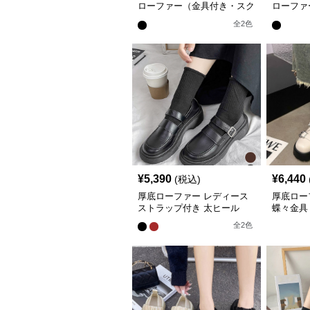
ローファー（金具付き・スク
ローファ
エアトゥ・5cm太ヒール）ト
ャンキー
全
2
色
レンドデザイン
ドデザイ
¥
5,390
¥
6,440
(税込)
厚底ローファー レディース
厚底ロー
ストラップ付き 太ヒール
蝶々金具
全
2
色