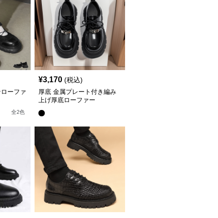
¥
3,170
(税込)
ンローファ
厚底 金属プレート付き編み
上げ厚底ローファー
全
2
色