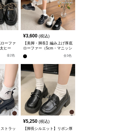
¥
3,600
(税込)
底ローファ
【美脚・脚長】編み上げ厚底
m太ヒー
ローファー（5cm・マニッシ
トレンド
ュ・黒白）トレンドデザイン
全
2
色
全
3
色
¥
5,250
(税込)
】ストラッ
【脚長シルエット】リボン厚