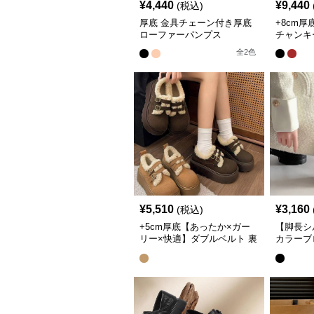
¥
4,440
¥
9,440
(税込)
厚底 金具チェーン付き厚底
+8cm
ローファーパンプス
チャンキ
全
2
色
¥
5,510
¥
3,160
(税込)
+5cm厚底【あったか×ガー
【脚長シ
リー×快適】ダブルベルト 裏
カラーブ
ボア ムートン調厚底スニー
レースア
カー