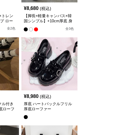
¥
8,680
(税込)
×トレン
【脚長×軽量キャンバス×韓
ップ ロー
国シンプル】+10cm厚底 身
長アップ スニーカー
全
2
色
全
3
色
¥
8,980
(税込)
クル付き
厚底 ハートバックルフリル
厚底ローフ
厚底ローファー