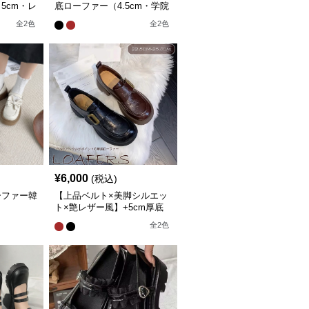
5cm・レ
底ローファー（4.5cm・学院
/ブラウ
風・ボリュームソール・黒/
全
2
色
全
2
色
ブラウン）
¥
6,000
(税込)
ーファー韓
【上品ベルト×美脚シルエッ
ト×艶レザー風】+5cm厚底
ベルトローファー
全
2
色