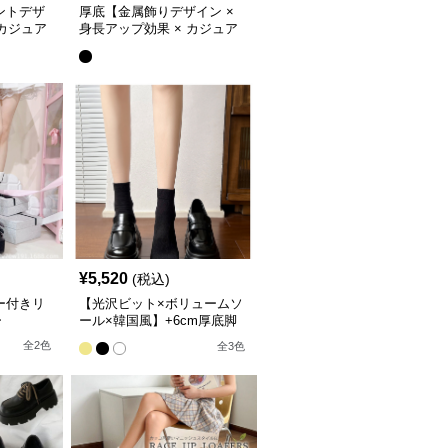
ントデザ
厚底【金属飾りデザイン ×
 カジュア
身長アップ効果 × カジュア
ローファー
ル系】10cm厚底ローファー
¥
5,520
(税込)
ー付きリ
【光沢ビット×ボリュームソ
ー
ール×韓国風】+6cm厚底脚
長ローファー
全
2
色
全
3
色