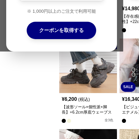
¥
5,940
¥
14,98
(税込)
※
1,000
円以上のご注文で利用可能
ベルト付き×ボリューム厚底
【存在感
｜モード系ローファーパンプ
性】+22
ス
プブーツ
クーポンを取得する
全
2
色
人気
SALE
¥
6,200
¥
16,34
(税込)
【波形ソール×個性派×脚
【ビジュ
長】+6.2cm厚底ウェーブス
エナメル
ニーカー｜2色展開・26cm対
ルアップ
全
3
色
応