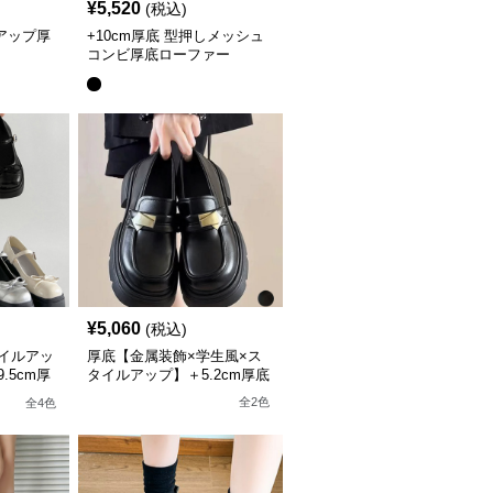
¥
5,520
(税込)
スアップ厚
+10cm厚底 型押しメッシュ
コンビ厚底ローファー
¥
5,060
(税込)
イルアッ
厚底【金属装飾×学生風×ス
.5cm厚
タイルアップ】＋5.2cm厚底
パンプス
ローファー
全
2
色
全
4
色