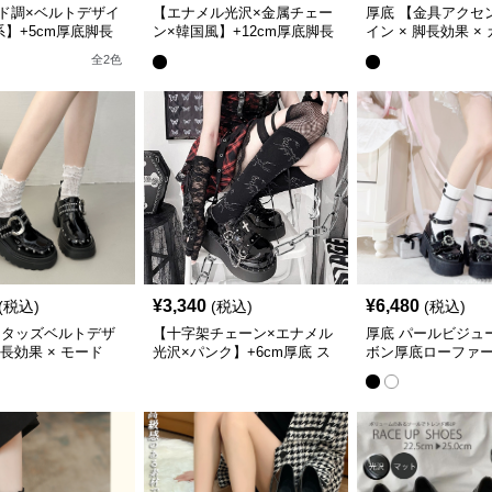
ド調×ベルトデザイ
【エナメル光沢×金属チェー
厚底 【金具アクセ
系】+5cm厚底脚長
ン×韓国風】+12cm厚底脚長
イン × 脚長効果 ×
ー
ローファー
ル系】13cm厚底
全
2
色
¥
3,340
¥
6,480
(税込)
(税込)
(税込)
スタッズベルトデザ
【十字架チェーン×エナメル
厚底 パールビジュ
脚長効果 × モード
光沢×パンク】+6cm厚底 ス
ボン厚底ローファ
ローファー
タイルアップ ブーツ