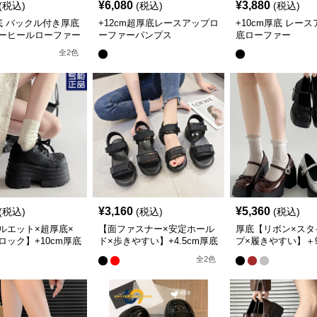
¥
6,080
¥
3,880
(税込)
(税込)
(税込)
厚底 バックル付き厚底
+12cm超厚底レースアップロ
+10cm厚底 レー
ーヒールローファー
ーファーパンプス
底ローファー
全
2
色
¥
3,160
¥
5,360
(税込)
(税込)
(税込)
ルエット×超厚底×
【面ファスナー×安定ホール
厚底【リボン×スタ
ロック】+10cm厚底
ド×歩きやすい】+4.5cm厚底
プ×履きやすい】＋9
ップスニーカー
ダブルベルトスポーツサンダ
底 メリージェーン
全
2
色
ル