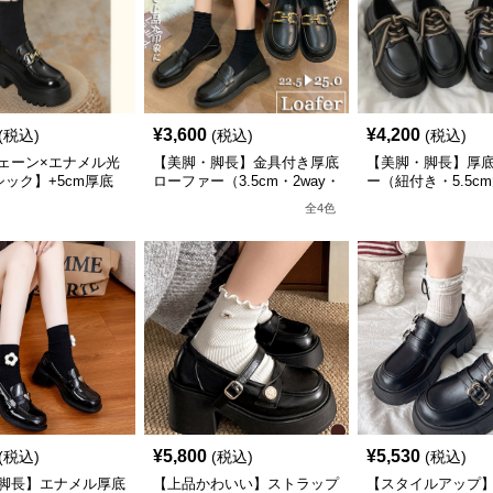
¥
3,600
¥
4,200
(税込)
(税込)
(税込)
ェーン×エナメル光
【美脚・脚長】金具付き厚底
【美脚・脚長】厚
シック】+5cm厚底
ローファー（3.5cm・2way・
ー（紐付き・5.5c
アップローファー
黒）歩きやすいデザイン
ル・光沢/マット）
全
4
色
デザイン
¥
5,800
¥
5,530
(税込)
(税込)
(税込)
脚長】エナメル厚底
【上品かわいい】ストラップ
【スタイルアップ