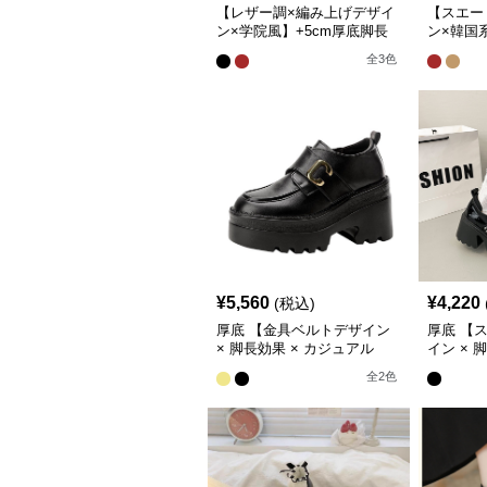
【レザー調×編み上げデザイ
【スエー
ン×学院風】+5cm厚底脚長
ン×韓国
スニーカー
スニーカ
全
3
色
¥
5,560
¥
4,220
(税込)
厚底 【金具ベルトデザイン
厚底 【
× 脚長効果 × カジュアル
イン × 
系】13cm厚底ローファー
系】厚底
全
2
色