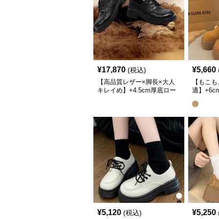
¥
17,870
¥
5,660
(税込)
【高品質レザー×脚長×大人
【もこも
キレイめ】+4.5cm厚底ロー
適】+6
ファー｜ブラック・25cm対
｜バック
応
開
¥
5,120
¥
5,250
(税込)