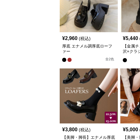
¥
2,960
¥
5,440
(税込)
厚底 エナメル調厚底ローフ
【金属チ
ァー
沢×クラ
スタイル
全
2
色
¥
3,800
¥
5,000
(税込)
【美脚・脚長】エナメル厚底
【美脚・