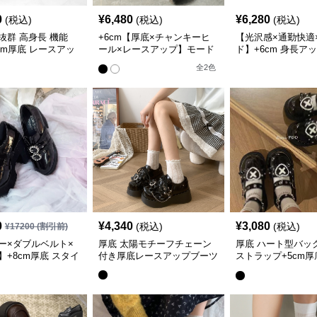
0
¥
6,480
¥
6,280
(税込)
(税込)
(税込)
抜群 高身長 機能
+6cm【厚底×チャンキーヒ
【光沢感×通勤快適
cm厚底 レースアッ
ール×レースアップ】モード
ド】+6cm 身長ア
（編み上げ）
ローファー
ファー
全
2
色
0
¥
4,340
¥
3,080
(税込)
(税込)
¥
17200
(割引前)
ー×ダブルベルト×
厚底 太陽モチーフチェーン
厚底 ハート型バッ
】+8cm厚底 スタイ
付き厚底レースアップブーツ
ストラップ+5cm
ローファー
ァー