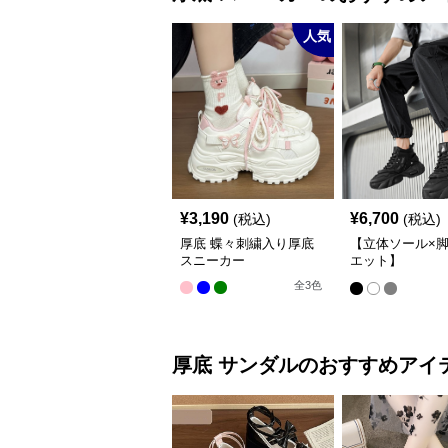
人気
¥
3,190
¥
6,700
(税込)
(税込)
厚底 蝶々刺繍入り厚底
【立体ソール×
スニーカー
エット】
12cm/10cm/8c
全
3
色
底 ボリュームソ
体設計ハイカッ
カー｜スニーカ
カット
厚底
サンダル
のおすすめアイ