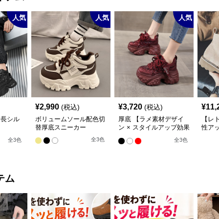
人気
人気
人気
¥
2,990
¥
3,720
¥
11,
(税込)
(税込)
脚長シル
ボリュームソール配色切
厚底 【ラメ素材デザイ
【レト
替厚底スニーカー
ン × スタイルアップ効果
性アッ
m/6cm厚
× カジュアル系】厚底デ
MIX
全
3
色
全
3
色
全
3
色
ール立
ザインスニーカー
ズハ
トスニー
ー・ハイ
テム