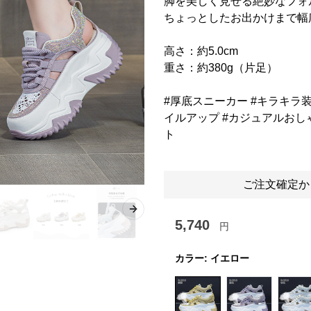
脚を美しく見せる絶妙なフォ
ちょっとしたお出かけまで幅
高さ：約5.0cm
重さ：約380g（片足）
#厚底スニーカー #キラキラ装
イルアップ #カジュアルおしゃ
ト
ご注文確定か
Next slide
5,740
円
カラー:
イエロー