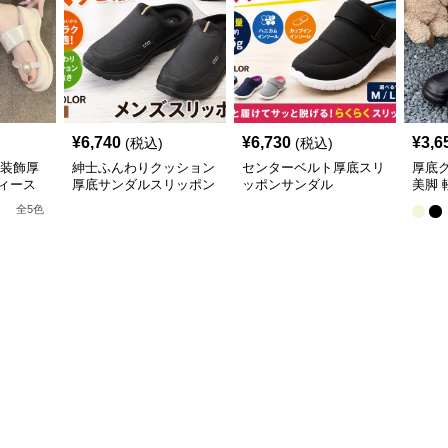
¥
6,740
¥
6,730
¥
3,6
(税込)
(税込)
珠装飾厚
紳士ふんわりクッション
センターベルト厚底スリ
厚底
ィース
厚底サンダルスリッポン
ッポンサンダル
美脚 
全
5
色