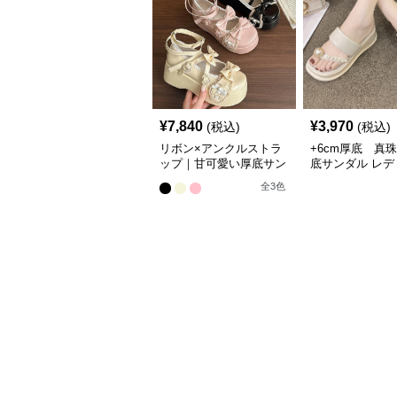
¥
7,840
¥
3,970
(税込)
(税込)
リボン×アンクルストラ
+6cm厚底 真
ップ｜甘可愛い厚底サン
底サンダル レデ
ダル
韓国風夏履き
全
3
色