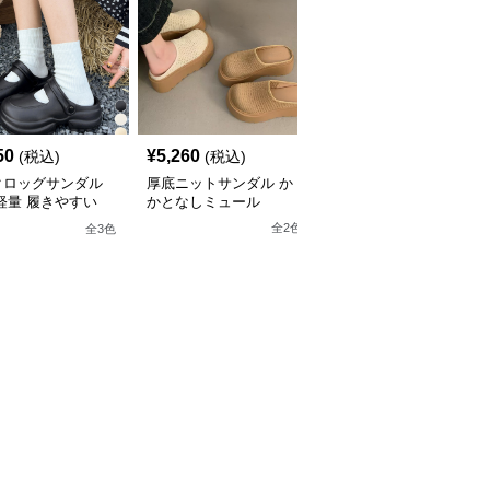
50
¥
5,260
¥
6,130
(税込)
(税込)
(税込)
クロッグサンダル
厚底ニットサンダル か
ドット柄リボン厚底サン
軽量 履きやすい
かとなしミュール
ダル ミュール レディー
ス
全
2
色
全
3
色
全
3
色