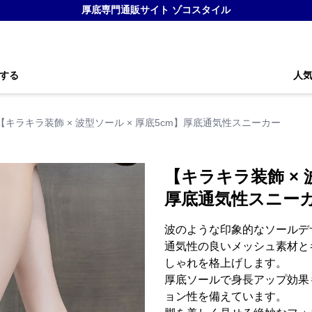
厚底専門通販サイト ゾコスタイル
する
人
【キラキラ装飾 × 波型ソール × 厚底5cm】厚底通気性スニーカー
【キラキラ装飾 × 
厚底通気性スニー
波のような印象的なソールデ
通気性の良いメッシュ素材と
しゃれを格上げします。
厚底ソールで身長アップ効果
ョン性を備えています。