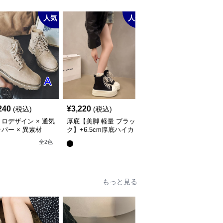
人気
人気
人
240
¥
3,220
¥
2,980
(税込)
(税込)
(税込)
ロデザイン × 通気
厚底【美脚 軽量 ブラッ
【快適運動×衝撃吸収×
パー × 異素材
ク】+6.5cm厚底ハイカ
気性】+5.5cm厚底エア
】+5.5cm厚底 メン
ットスニーカー
ークッションスニーカー
全
2
色
全
2
色
イカットブーツ
もっと見る