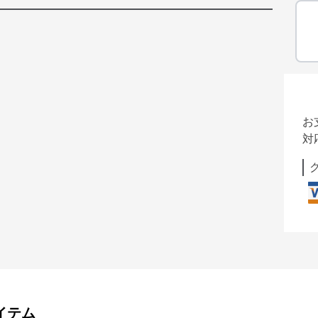
お
対
イテム