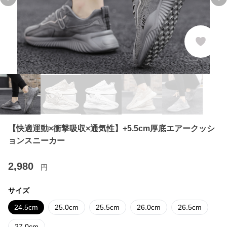
Previous slide
Ne
【快適運動×衝撃吸収×通気性】+5.5cm厚底エアークッシ
ョンスニーカー
2,980
円
サイズ
24.5cm
25.0cm
25.5cm
26.0cm
26.5cm
27.0cm