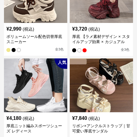
¥
2,990
¥
3,720
(税込)
(税込)
ボリュームソール配色切替厚底
厚底 【ラメ素材デザイン × スタ
スニーカー
イルアップ効果 × カジュアル
系】厚底デザインスニーカー
全
3
色
全
3
色
人気
¥
4,180
¥
7,840
(税込)
(税込)
厚底ニット編みスポーツシュー
リボン×アンクルストラップ｜甘
ズ レディース
可愛い厚底サンダル