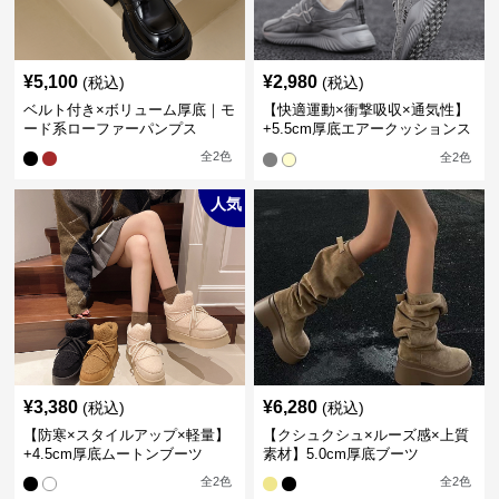
¥
5,100
¥
2,980
(税込)
(税込)
ベルト付き×ボリューム厚底｜モ
【快適運動×衝撃吸収×通気性】
ード系ローファーパンプス
+5.5cm厚底エアークッションス
ニーカー
全
2
色
全
2
色
人気
¥
3,380
¥
6,280
(税込)
(税込)
【防寒×スタイルアップ×軽量】
【クシュクシュ×ルーズ感×上質
+4.5cm厚底ムートンブーツ
素材】5.0cm厚底ブーツ
全
2
色
全
2
色