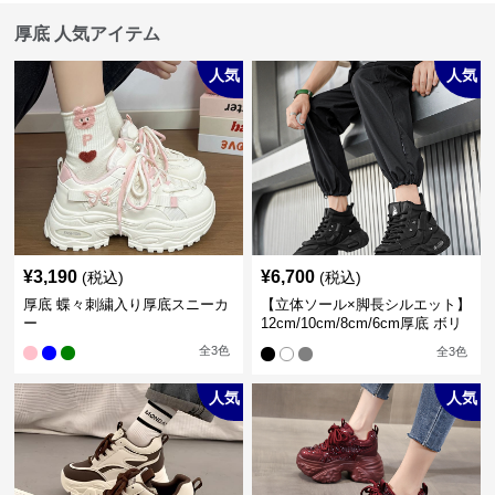
厚底 人気アイテム
人気
人気
¥
3,190
¥
6,700
(税込)
(税込)
厚底 蝶々刺繍入り厚底スニーカ
【立体ソール×脚長シルエット】
ー
12cm/10cm/8cm/6cm厚底 ボリ
ュームソール立体設計ハイカッ
全
3
色
全
3
色
トスニーカー｜スニーカー・ハ
イカット
人気
人気