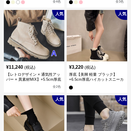
全
4
色
全
3
色
人気
人気
¥
11,240
¥
3,220
(税込)
(税込)
【レトロデザイン × 通気性アッ
厚底【美脚 軽量 ブラック】
パー × 異素材MIX】+5.5cm厚底
+6.5cm厚底ハイカットスニーカ
メンズハイカットブーツ
ー
全
2
色
人気
人気