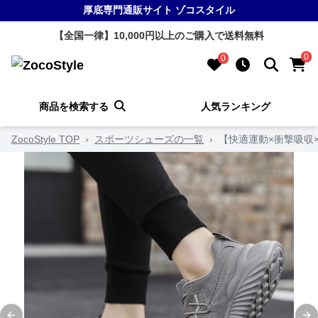
厚底専門通販サイト ゾコスタイル
【全国一律】10,000円以上のご購入で送料無料
0
0
商品を検索する
人気ランキング
ZocoStyle TOP
›
スポーツシューズの一覧
›
【快適運動×衝撃吸収×