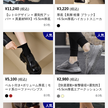
¥
11,240
¥
3,220
(税込)
(税込)
【レトロデザイン × 通気性アッ
厚底【美脚 軽量 ブラック】
パー × 異素材MIX】+5.5cm厚底
+6.5cm厚底ハイカットスニーカ
メンズハイカットブーツ
ー
全
2
色
人気
人気
¥
5,100
¥
2,980
(税込)
(税込)
ベルト付き×ボリューム厚底｜モ
【快適運動×衝撃吸収×通気性】
ード系ローファーパンプス
+5.5cm厚底エアークッションス
ニーカー
全
2
色
全
2
色
人気