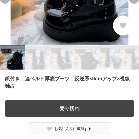
Previous slide
Ne
鋲付き二連ベルト厚底ブーツ｜反逆系×6cmアップ×視線
独占
売り切れ
お気に入りに追加する