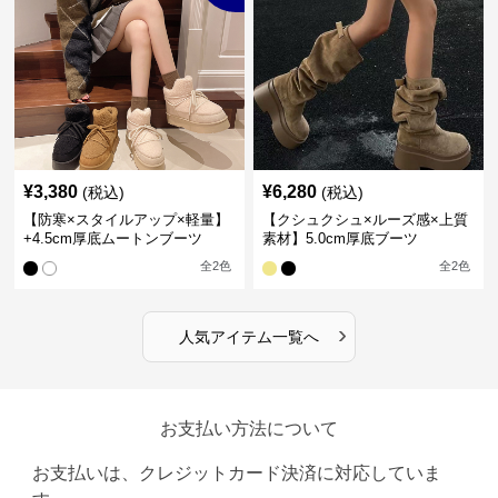
¥
3,380
¥
6,280
(税込)
(税込)
【防寒×スタイルアップ×軽量】
【クシュクシュ×ルーズ感×上質
+4.5cm厚底ムートンブーツ
素材】5.0cm厚底ブーツ
全
2
色
全
2
色
›
人気アイテム一覧へ
お支払い方法について
お支払いは、クレジットカード決済に対応していま