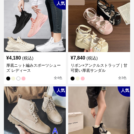
人気
¥
4,180
¥
7,840
(税込)
(税込)
厚底ニット編みスポーツシュー
リボン×アンクルストラップ｜甘
ズ レディース
可愛い厚底サンダル
全
4
色
全
3
色
人気
人気