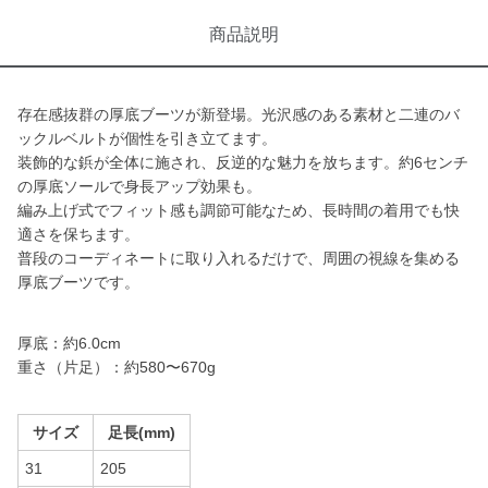
商品説明
存在感抜群の厚底ブーツが新登場。光沢感のある素材と二連のバ
ックルベルトが個性を引き立てます。
装飾的な鋲が全体に施され、反逆的な魅力を放ちます。約6センチ
の厚底ソールで身長アップ効果も。
編み上げ式でフィット感も調節可能なため、長時間の着用でも快
適さを保ちます。
普段のコーディネートに取り入れるだけで、周囲の視線を集める
厚底ブーツです。
厚底：約6.0cm
重さ（片足）：約580〜670g
サイズ
足長(mm)
31
205