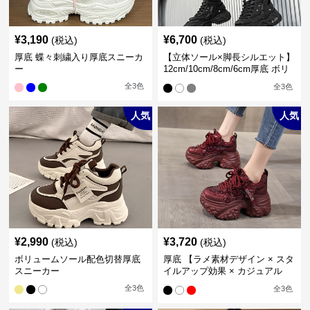
¥
3,190
¥
6,700
(税込)
(税込)
厚底 蝶々刺繍入り厚底スニーカ
【立体ソール×脚長シルエット】
ー
12cm/10cm/8cm/6cm厚底 ボリ
ュームソール立体設計ハイカッ
全
3
色
全
3
色
トスニーカー｜スニーカー・ハ
イカット
人気
人気
¥
2,990
¥
3,720
(税込)
(税込)
ボリュームソール配色切替厚底
厚底 【ラメ素材デザイン × スタ
スニーカー
イルアップ効果 × カジュアル
系】厚底デザインスニーカー
全
3
色
全
3
色