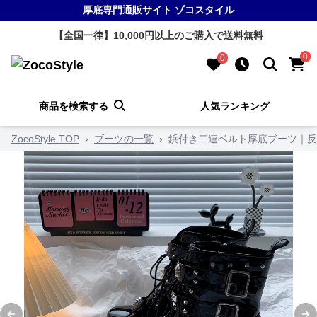
厚底専門通販サイト ゾコスタイル
【全国一律】10,000円以上のご購入で送料無料
0
0
商品を検索する
人気ランキング
ZocoStyle TOP
›
ブーツの一覧
›
鋲付き二連ベルト厚底ブーツ｜反逆