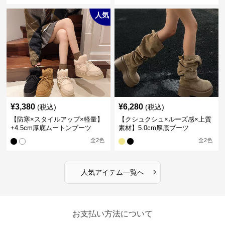
人気
¥
3,380
¥
6,280
(税込)
(税込)
【防寒×スタイルアップ×軽量】
【クシュクシュ×ルーズ感×上質
+4.5cm厚底ムートンブーツ
素材】5.0cm厚底ブーツ
全
2
色
全
2
色
›
人気アイテム一覧へ
お支払い方法について