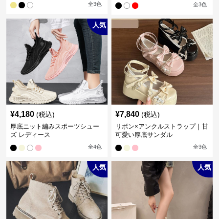
系】厚底デザインスニーカー
全
3
色
全
3
色
人気
¥
4,180
¥
7,840
(税込)
(税込)
厚底ニット編みスポーツシュー
リボン×アンクルストラップ｜甘
ズ レディース
可愛い厚底サンダル
全
4
色
全
3
色
人気
人気