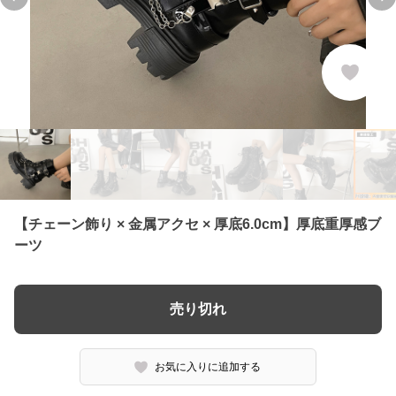
Previous slide
Ne
【チェーン飾り × 金属アクセ × 厚底6.0cm】厚底重厚感ブ
ーツ
売り切れ
お気に入りに追加する