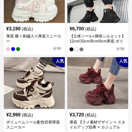
¥
3,190
¥
6,700
(税込)
(税込)
厚底 蝶々刺繍入り厚底スニーカ
【立体ソール×脚長シルエット】
ー
12cm/10cm/8cm/6cm厚底 ボリ
ュームソール立体設計ハイカッ
全
3
色
全
3
色
トスニーカー｜スニーカー・ハ
イカット
人気
人気
¥
2,990
¥
3,720
(税込)
(税込)
ボリュームソール配色切替厚底
厚底 【ラメ素材デザイン × スタ
スニーカー
イルアップ効果 × カジュアル