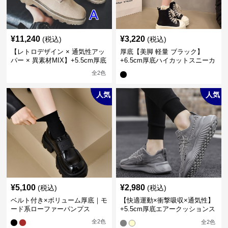
¥
11,240
¥
3,220
(税込)
(税込)
【レトロデザイン × 通気性アッ
厚底【美脚 軽量 ブラック】
パー × 異素材MIX】+5.5cm厚底
+6.5cm厚底ハイカットスニーカ
メンズハイカットブーツ
ー
全
2
色
人気
人気
¥
5,100
¥
2,980
(税込)
(税込)
ベルト付き×ボリューム厚底｜モ
【快適運動×衝撃吸収×通気性】
ード系ローファーパンプス
+5.5cm厚底エアークッションス
ニーカー
全
2
色
全
2
色