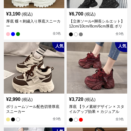
¥
3,190
¥
6,700
(税込)
(税込)
厚底 蝶々刺繍入り厚底スニーカ
【立体ソール×脚長シルエット】
ー
12cm/10cm/8cm/6cm厚底 ボリ
ュームソール立体設計ハイカッ
全
3
色
全
3
色
トスニーカー｜スニーカー・ハ
イカット
人気
人気
¥
2,990
¥
3,720
(税込)
(税込)
ボリュームソール配色切替厚底
厚底 【ラメ素材デザイン × スタ
スニーカー
イルアップ効果 × カジュアル
系】厚底デザインスニーカー
全
3
色
全
3
色