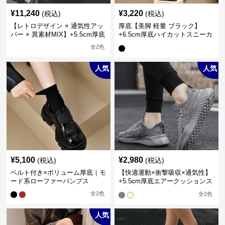
¥
11,240
¥
3,220
(税込)
(税込)
【レトロデザイン × 通気性アッ
厚底【美脚 軽量 ブラック】
パー × 異素材MIX】+5.5cm厚底
+6.5cm厚底ハイカットスニーカ
メンズハイカットブーツ
ー
全
2
色
人気
人気
¥
5,100
¥
2,980
(税込)
(税込)
ベルト付き×ボリューム厚底｜モ
【快適運動×衝撃吸収×通気性】
ード系ローファーパンプス
+5.5cm厚底エアークッションス
ニーカー
全
2
色
全
2
色
人気