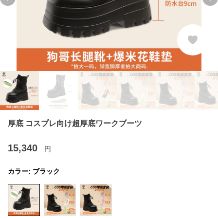
Previous slide
Ne
厚底 コスプレ向け超厚底ワークブーツ
15,340
円
カラー:
ブラック