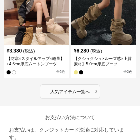
¥
3,380
¥
6,280
(税込)
(税込)
【防寒×スタイルアップ×軽量】
【クシュクシュ×ルーズ感×上質
+4.5cm厚底ムートンブーツ
素材】5.0cm厚底ブーツ
全
2
色
全
2
色
›
人気アイテム一覧へ
お支払い方法について
お支払いは、クレジットカード決済に対応していま
す。