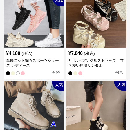
人気
¥
4,180
¥
7,840
(税込)
(税込)
厚底ニット編みスポーツシュー
リボン×アンクルストラップ｜甘
ズ レディース
可愛い厚底サンダル
全
4
色
全
3
色
人気
人気