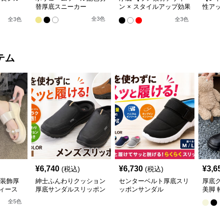
替厚底スニーカー
ン × スタイルアップ効果
性アッ
m/6cm厚
× カジュアル系】厚底デ
MIX
全
3
色
全
3
色
全
3
色
ール立
ザインスニーカー
ズハ
トスニー
ー・ハイ
テム
¥
6,740
¥
6,730
¥
3,6
(税込)
(税込)
珠装飾厚
紳士ふんわりクッション
センターベルト厚底スリ
厚底
ィース
厚底サンダルスリッポン
ッポンサンダル
美脚 
全
5
色