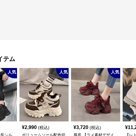
イテム
人気
人気
人気
¥
2,990
¥
3,720
¥
11,
(税込)
(税込)
脚長シル
ボリュームソール配色切
厚底 【ラメ素材デザイ
【レト