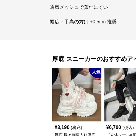
通気メッシュで蒸れにくい
幅広・甲高の方は +0.5cm 推奨
厚底
スニーカー
のおすすめア
人気
¥
3,190
¥
6,700
(税込)
(税込)
厚底 蝶々刺繍入り厚底
【立体ソール×