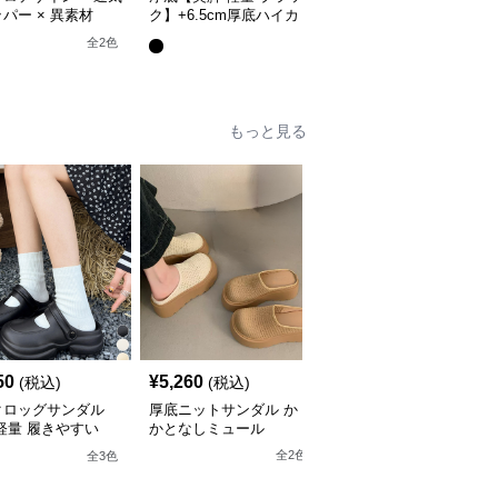
パー × 異素材
ク】+6.5cm厚底ハイカ
気性】+5.5cm厚底エア
】+5.5cm厚底 メン
ットスニーカー
ークッションスニーカー
全
2
色
全
2
色
イカットブーツ
もっと見る
50
¥
5,260
¥
6,130
(税込)
(税込)
(税込)
クロッグサンダル
厚底ニットサンダル か
ドット柄リボン厚底サン
軽量 履きやすい
かとなしミュール
ダル ミュール レディー
ス
全
2
色
全
3
色
全
3
色