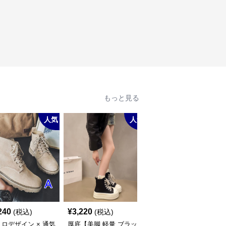
もっと見る
人気
人気
人
240
¥
3,220
¥
2,980
(税込)
(税込)
(税込)
ロデザイン × 通気
厚底【美脚 軽量 ブラッ
【快適運動×衝撃吸収×