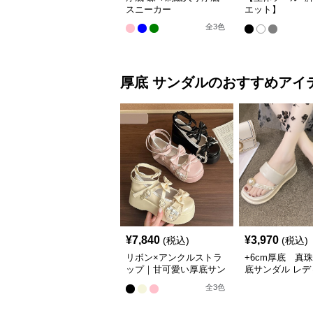
スニーカー
エット】
12cm/10cm/8c
全
3
色
底 ボリュームソ
体設計ハイカッ
カー｜スニーカ
カット
厚底
サンダル
のおすすめアイ
¥
7,840
¥
3,970
(税込)
(税込)
リボン×アンクルストラ
+6cm厚底 真
ップ｜甘可愛い厚底サン
底サンダル レデ
ダル
韓国風夏履き
全
3
色