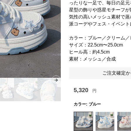
ったりな一足で、毎日の足元
星型の飾りや惑星モチーフが
気性の高いメッシュ素材で蒸
派コーデやフェス・イベント
カラー：ブルー／クリーム／
サイズ：22.5cm〜25.0cm
ヒール高：約4.5cm
素材：メッシュ／合成
ご注文確定か
Next slide
5,320
円
カラー:
ブルー