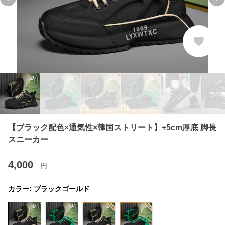
Previous slide
Ne
【ブラック配色×通気性×韓国ストリート】+5cm厚底 脚長
スニーカー
4,000
円
カラー:
ブラックゴールド