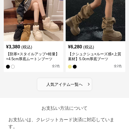
¥
3,380
¥
6,280
(税込)
(税込)
【防寒×スタイルアップ×軽量】
【クシュクシュ×ルーズ感×上質
+4.5cm厚底ムートンブーツ
素材】5.0cm厚底ブーツ
全
2
色
全
2
色
›
人気アイテム一覧へ
お支払い方法について
お支払いは、クレジットカード決済に対応していま
す。