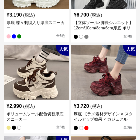
¥
3,190
¥
6,700
(税込)
(税込)
厚底 蝶々刺繍入り厚底スニーカ
【立体ソール×脚長シルエット】
ー
12cm/10cm/8cm/6cm厚底 ボリ
ュームソール立体設計ハイカッ
全
3
色
全
3
色
トスニーカー｜スニーカー・ハ
イカット
人気
人気
¥
2,990
¥
3,720
(税込)
(税込)
ボリュームソール配色切替厚底
厚底 【ラメ素材デザイン × スタ
スニーカー
イルアップ効果 × カジュアル
系】厚底デザインスニーカー
全
3
色
全
3
色