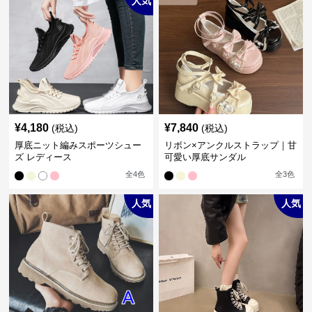
人気
¥
4,180
¥
7,840
(税込)
(税込)
厚底ニット編みスポーツシュー
リボン×アンクルストラップ｜甘
ズ レディース
可愛い厚底サンダル
全
4
色
全
3
色
人気
人気