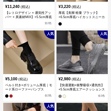
¥
11,240
¥
3,220
(税込)
(税込)
【レトロデザイン × 通気性アッ
厚底【美脚 軽量 ブラック】
パー × 異素材MIX】+5.5cm厚底
+6.5cm厚底ハイカットスニーカ
メンズハイカットブーツ
ー
全
2
色
人気
人気
¥
5,100
¥
2,980
(税込)
(税込)
ベルト付き×ボリューム厚底｜モ
【快適運動×衝撃吸収×通気性】
ード系ローファーパンプス
+5.5cm厚底エアークッションス
ニーカー
全
2
色
全
2
色
人気