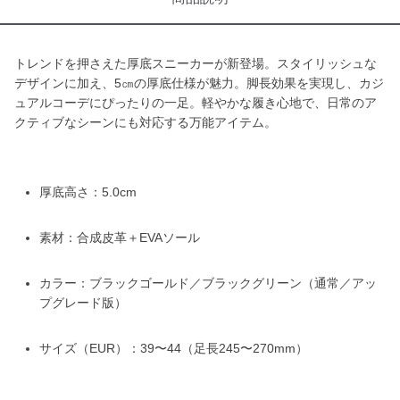
トレンドを押さえた厚底スニーカーが新登場。スタイリッシュな
デザインに加え、5㎝の厚底仕様が魅力。脚長効果を実現し、カジ
ュアルコーデにぴったりの一足。軽やかな履き心地で、日常のア
クティブなシーンにも対応する万能アイテム。
厚底高さ：5.0cm
素材：合成皮革＋EVAソール
カラー：ブラックゴールド／ブラックグリーン（通常／アッ
プグレード版）
サイズ（EUR）：39〜44（足長245〜270mm）