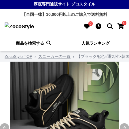
厚底専門通販サイト ゾコスタイル
【全国一律】10,000円以上のご購入で送料無料
0
0
商品を検索する
人気ランキング
ZocoStyle TOP
›
スニーカーの一覧
›
【ブラック配色×通気性×韓国