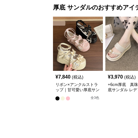
カット
厚底
サンダル
のおすすめアイ
¥
7,840
¥
3,970
(税込)
(税込)
リボン×アンクルストラ
+6cm厚底 真
ップ｜甘可愛い厚底サン
底サンダル レデ
ダル
韓国風夏履き
全
3
色