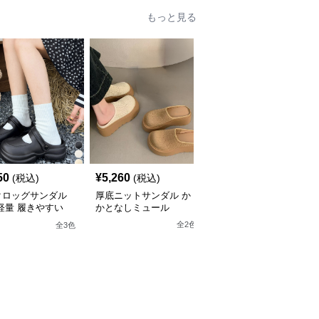
もっと見る
50
¥
5,260
¥
6,130
(税込)
(税込)
(税込)
クロッグサンダル
厚底ニットサンダル か
ドット柄リボン厚底サン
軽量 履きやすい
かとなしミュール
ダル ミュール レディー
ス
全
2
色
全
3
色
全
3
色