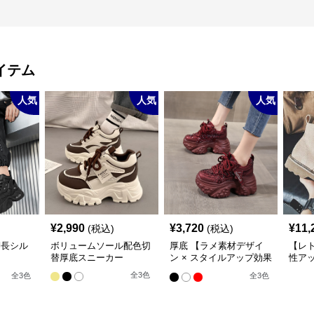
イテム
人気
人気
人気
¥
2,990
¥
3,720
¥
11,
(税込)
(税込)
脚長シル
ボリュームソール配色切
厚底 【ラメ素材デザイ
【レト
替厚底スニーカー
ン × スタイルアップ効果
性アッ
m/6cm厚
× カジュアル系】厚底デ
MIX
全
3
色
全
3
色
全
3
色
ール立
ザインスニーカー
ズハ
トスニー
ー・ハイ