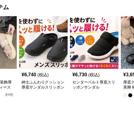
テム
¥
6,740
¥
6,730
¥
3,6
(税込)
(税込)
珠装飾厚
紳士ふんわりクッション
センターベルト厚底スリ
厚底
ィース
厚底サンダルスリッポン
ッポンサンダル
美脚 
全
5
色