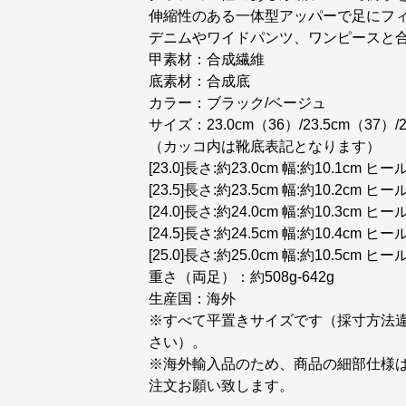
伸縮性のある一体型アッパーで足にフ
デニムやワイドパンツ、ワンピースと
甲素材：合成繊維
底素材：合成底
カラー：ブラック/ベージュ
サイズ：23.0cm（36）/23.5cm（37）/2
（カッコ内は靴底表記となります）
[23.0]長さ:約23.0cm 幅:約10.1cm 
[23.5]長さ:約23.5cm 幅:約10.2cm 
[24.0]長さ:約24.0cm 幅:約10.3cm 
[24.5]長さ:約24.5cm 幅:約10.4cm 
[25.0]長さ:約25.0cm 幅:約10.5cm 
重さ（両足）：約508g-642g
生産国：海外
※すべて平置きサイズです（採寸方法
さい）。
※海外輸入品のため、商品の細部仕様
注文お願い致します。