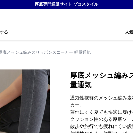
厚底専門通販サイト ゾコスタイル
する
人
厚底メッシュ編みスリッポンスニーカー 軽量通気
厚底メッシュ編み
量通気
通気性抜群のメッシュ編み素
カー。
蒸れにくく夏でも快適に履け
クッション性のある厚底ソー
散歩や旅行でも疲れにくい設