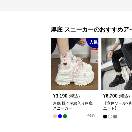
厚底
スニーカー
のおすすめア
人気
¥
3,190
¥
6,700
(税込)
(税込)
厚底 蝶々刺繍入り厚底
【立体ソール×
スニーカー
エット】
12cm/10cm/8c
全
3
色
底 ボリュームソ
体設計ハイカッ
カー｜スニーカ