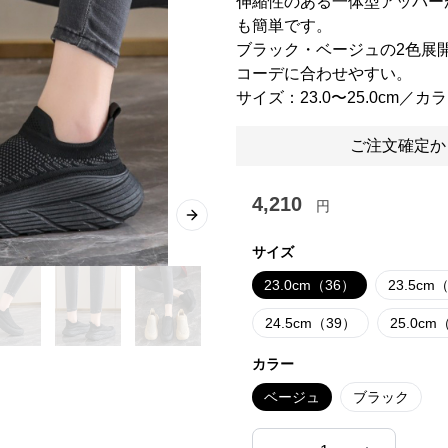
伸縮性のある一体型アッパー
も簡単です。
ブラック・ベージュの2色展
コーデに合わせやすい。
サイズ：23.0〜25.0cm
ご注文確定か
4,210
円
Next slide
サイズ
23.0cm（36）
23.5cm
24.5cm（39）
25.0cm
カラー
ベージュ
ブラック