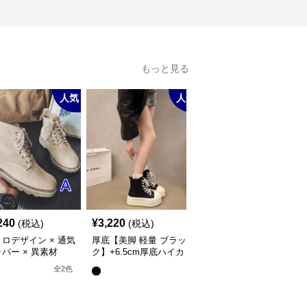
もっと見る
人気
人気
人
240
¥
3,220
¥
2,980
(税込)
(税込)
(税込)
ロデザイン × 通気
厚底【美脚 軽量 ブラッ
【快適運動×衝撃吸収×
パー × 異素材
ク】+6.5cm厚底ハイカ
気性】+5.5cm厚底エア
】+5.5cm厚底 メン
ットスニーカー
ークッションスニーカー
全
2
色
全
2
色
イカットブーツ