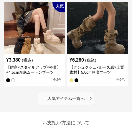
人気
¥
3,380
¥
6,280
(税込)
(税込)
【防寒×スタイルアップ×軽量】
【クシュクシュ×ルーズ感×上質
+4.5cm厚底ムートンブーツ
素材】5.0cm厚底ブーツ
全
2
色
全
2
色
›
人気アイテム一覧へ
お支払い方法について