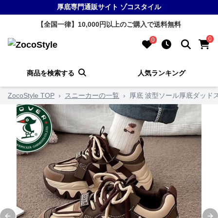
厚底専門通販サイト ゾコスタイル
【全国一律】10,000円以上のご購入で送料無料
0
0
商品を検索する
人気ランキング
ZocoStyle TOP
›
スニーカーの一覧
›
厚底 波型ソール厚底ダッド