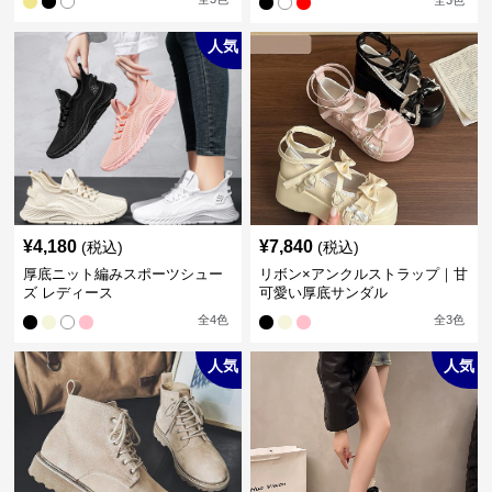
全
3
色
人気
¥
4,180
¥
7,840
(税込)
(税込)
厚底ニット編みスポーツシュー
リボン×アンクルストラップ｜甘
ズ レディース
可愛い厚底サンダル
全
4
色
全
3
色
人気
人気