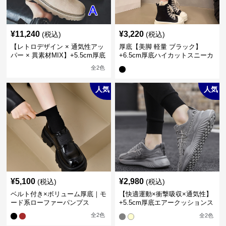
¥
11,240
¥
3,220
(税込)
(税込)
【レトロデザイン × 通気性アッ
厚底【美脚 軽量 ブラック】
パー × 異素材MIX】+5.5cm厚底
+6.5cm厚底ハイカットスニーカ
メンズハイカットブーツ
ー
全
2
色
人気
人気
¥
5,100
¥
2,980
(税込)
(税込)
ベルト付き×ボリューム厚底｜モ
【快適運動×衝撃吸収×通気性】
ード系ローファーパンプス
+5.5cm厚底エアークッションス
ニーカー
全
2
色
全
2
色