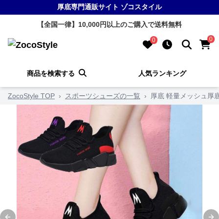
厚底専門通販サイト ゾコスタイル
【全国一律】10,000円以上のご購入で送料無料
0
0
商品を検索する
人気ランキング
ZocoStyle TOP
›
スポーツシューズの一覧
›
厚底 軽量メッシュ厚