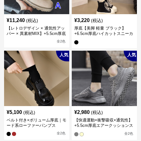
¥
11,240
¥
3,220
(税込)
(税込)
【レトロデザイン × 通気性アッ
厚底【美脚 軽量 ブラック】
パー × 異素材MIX】+5.5cm厚底
+6.5cm厚底ハイカットスニーカ
メンズハイカットブーツ
ー
全
2
色
人気
人気
¥
5,100
¥
2,980
(税込)
(税込)
ベルト付き×ボリューム厚底｜モ
【快適運動×衝撃吸収×通気性】
ード系ローファーパンプス
+5.5cm厚底エアークッションス
ニーカー
全
2
色
全
2
色