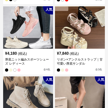
人気
¥
4,180
¥
7,840
(税込)
(税込)
厚底ニット編みスポーツシュー
リボン×アンクルストラップ｜甘
ズ レディース
可愛い厚底サンダル
全
4
色
全
3
色
人気
人気