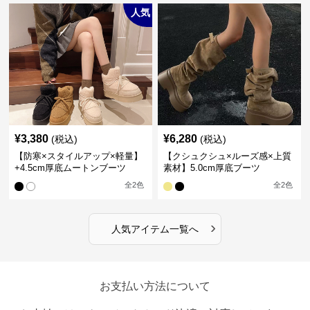
人気
¥
3,380
¥
6,280
(税込)
(税込)
【防寒×スタイルアップ×軽量】
【クシュクシュ×ルーズ感×上質
+4.5cm厚底ムートンブーツ
素材】5.0cm厚底ブーツ
全
2
色
全
2
色
›
人気アイテム一覧へ
お支払い方法について