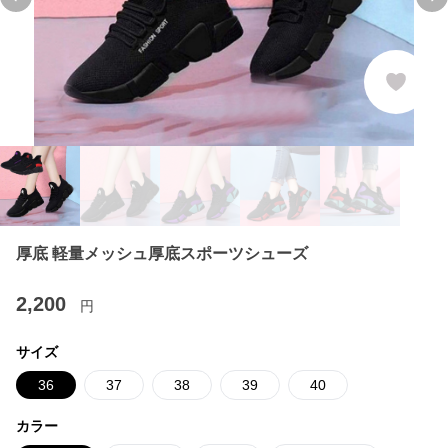
Previous slide
Ne
厚底 軽量メッシュ厚底スポーツシューズ
2,200
円
サイズ
36
37
38
39
40
カラー