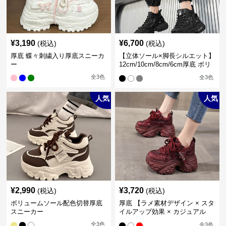
¥
3,190
¥
6,700
(税込)
(税込)
厚底 蝶々刺繍入り厚底スニーカ
【立体ソール×脚長シルエット】
ー
12cm/10cm/8cm/6cm厚底 ボリ
ュームソール立体設計ハイカッ
全
3
色
全
3
色
トスニーカー｜スニーカー・ハ
イカット
人気
人気
¥
2,990
¥
3,720
(税込)
(税込)
ボリュームソール配色切替厚底
厚底 【ラメ素材デザイン × スタ
スニーカー
イルアップ効果 × カジュアル
系】厚底デザインスニーカー
全
3
色
全
3
色