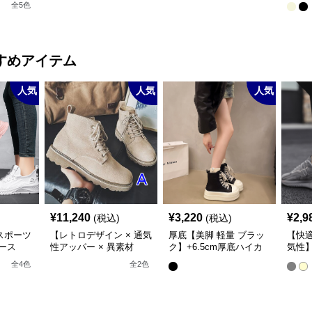
全
5
色
すめアイテム
人気
人気
人気
¥
11,240
¥
3,220
¥
2,9
(税込)
(税込)
スポーツ
【レトロデザイン × 通気
厚底【美脚 軽量 ブラッ
【快
ース
性アッパー × 異素材
ク】+6.5cm厚底ハイカ
気性】
MIX】+5.5cm厚底 メン
ットスニーカー
ーク
全
4
色
全
2
色
ズハイカットブーツ