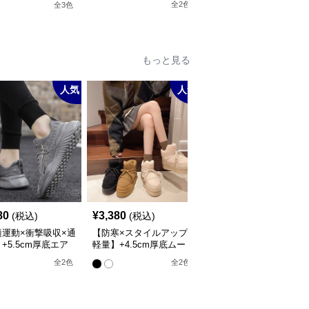
全
2
色
全
3
色
全
3
色
もっと見る
人気
人気
人
80
¥
3,380
¥
6,940
(税込)
(税込)
(税込)
適運動×衝撃吸収×通
【防寒×スタイルアップ×
【うねりライン×ハート
+5.5cm厚底エア
軽量】+4.5cm厚底ムー
モチーフ×韓国アイドル
ッションスニーカー
トンブーツ
風】6.5cm厚底スニーカ
全
2
色
全
2
色
全
3
色
ー