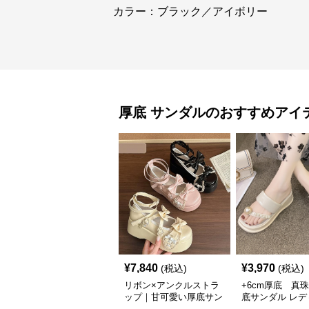
カラー：ブラック／アイボリー
厚底
サンダル
のおすすめアイ
¥
7,840
¥
3,970
(税込)
(税込)
リボン×アンクルストラ
+6cm厚底 真
ップ｜甘可愛い厚底サン
底サンダル レデ
ダル
韓国風夏履き