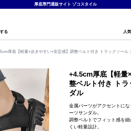
厚底専門通販サイト ゾコスタイル
する
人
4.5cm厚底【軽量×歩きやすい×安定感】調整ベルト付き トラックソール
+4.5cm厚底【軽
整ベルト付き トラ
ダル
金属パーツがアクセントになっ
ーツサンダル。
調整ベルトでフィット感を細
くい軽量設計。