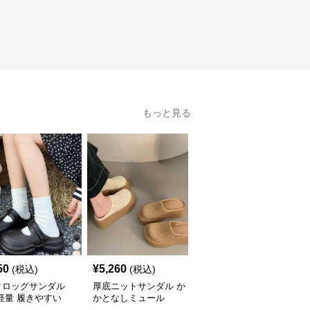
もっと見る
50
¥
5,260
¥
6,130
(税込)
(税込)
(税込)
クロッグサンダル
厚底ニットサンダル か
ドット柄リボン厚底サン
軽量 履きやすい
かとなしミュール
ダル ミュール レディー
ス