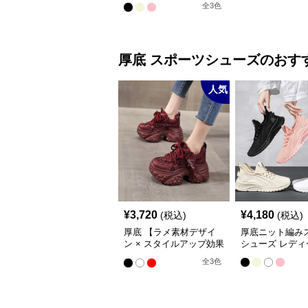
全
3
色
厚底
スポーツシューズ
のおす
人気
¥
3,720
¥
4,180
(税込)
(税込)
厚底 【ラメ素材デザイ
厚底ニット編み
ン × スタイルアップ効果
シューズ レディ
× カジュアル系】厚底デ
全
3
色
ザインスニーカー