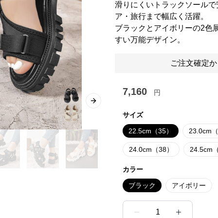
滑りにくいトラックソールで
ア・旅行まで幅広く活躍。
ブラックとアイボリーの2色
すい万能デザイン。
ご注文確定か
7,160
円
Next slide
サイズ
22.5cm（35）
23.0cm
24.0cm（38）
24.5cm
カラー
ブラック
アイボリー
1