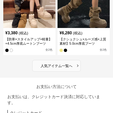
¥
3,380
¥
6,280
(税込)
(税込)
【防寒×スタイルアップ×軽量】
【クシュクシュ×ルーズ感×上質
+4.5cm厚底ムートンブーツ
素材】5.0cm厚底ブーツ
全
2
色
全
2
色
›
人気アイテム一覧へ
お支払い方法について
お支払いは、クレジットカード決済に対応していま
す。
クレジットカード