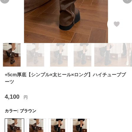
Previous slide
Ne
+5cm厚底【シンプル×太ヒール×ロング】ハイチューブブ
ーツ
4,100
円
カラー:
ブラウン