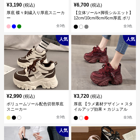
¥
3,190
¥
6,700
(税込)
(税込)
厚底 蝶々刺繍入り厚底スニーカ
【立体ソール×脚長シルエット】
ー
12cm/10cm/8cm/6cm厚底 ボリ
ュームソール立体設計ハイカッ
全
3
色
全
3
色
トスニーカー｜スニーカー・ハ
イカット
人気
人気
¥
2,990
¥
3,720
(税込)
(税込)
ボリュームソール配色切替厚底
厚底 【ラメ素材デザイン × スタ
スニーカー
イルアップ効果 × カジュアル
系】厚底デザインスニーカー
全
3
色
全
3
色
人気