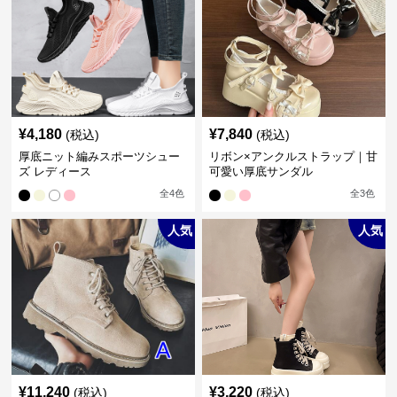
¥
4,180
¥
7,840
(税込)
(税込)
厚底ニット編みスポーツシュー
リボン×アンクルストラップ｜甘
ズ レディース
可愛い厚底サンダル
全
4
色
全
3
色
人気
人気
¥
11,240
¥
3,220
(税込)
(税込)