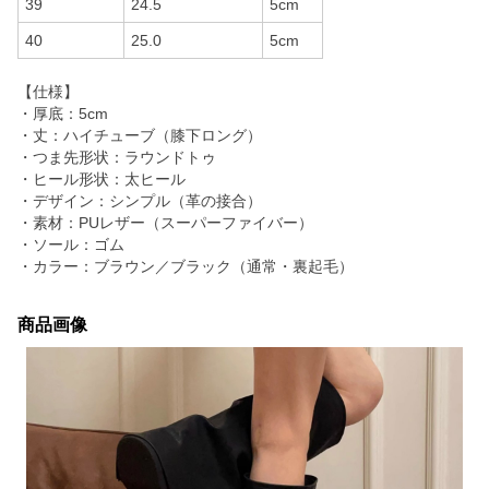
39
24.5
5cm
40
25.0
5cm
【仕様】
・厚底：5cm
・丈：ハイチューブ（膝下ロング）
・つま先形状：ラウンドトゥ
・ヒール形状：太ヒール
・デザイン：シンプル（革の接合）
・素材：PUレザー（スーパーファイバー）
・ソール：ゴム
・カラー：ブラウン／ブラック（通常・裏起毛）
商品画像