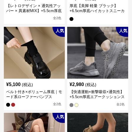
【レトロデザイン × 通気性アッ
厚底【美脚 軽量 ブラック】
パー × 異素材MIX】+5.5cm厚底
+6.5cm厚底ハイカットスニーカ
メンズハイカットブーツ
ー
全
2
色
人気
人気
¥
5,100
¥
2,980
(税込)
(税込)
ベルト付き×ボリューム厚底｜モ
【快適運動×衝撃吸収×通気性】
ード系ローファーパンプス
+5.5cm厚底エアークッションス
ニーカー
全
2
色
全
2
色
人気