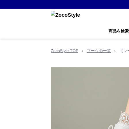
商品を検索
ZocoStyle TOP
›
ブーツの一覧
›
【レ