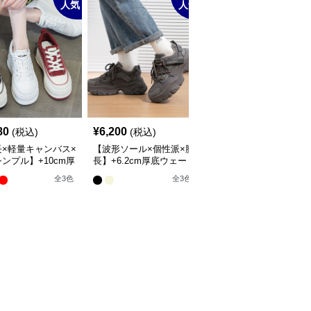
人気
人気
SALE
¥
17200
(割引
80
¥
6,200
(税込)
(税込)
¥
16,340
前)
長×軽量キャンバス×
【波形ソール×個性派×脚
【ビジュー×ダブルベル
ンプル】+10cm厚
長】+6.2cm厚底ウェー
ト×エナメル】+8cm厚
長アップ スニーカ
ブスニーカー｜2色展
スタイルアップローファ
全
3
色
全
3
色
開・26cm対応
ー