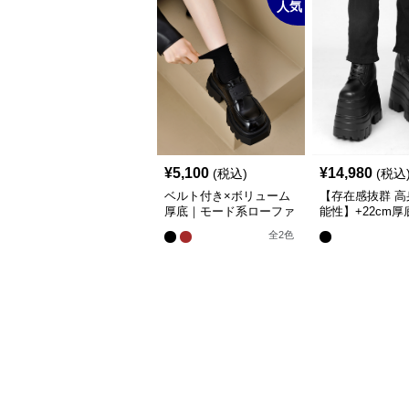
人気
¥
5,100
¥
14,980
(税込)
(税込
ベルト付き×ボリューム
【存在感抜群 高
厚底｜モード系ローファ
能性】+22cm厚
ーパンプス
スアップブーツ
全
2
色
げ）