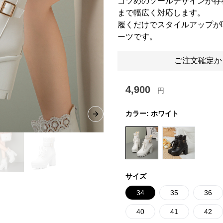
ゴツめのソールデザインが存
まで幅広く対応します。
履くだけでスタイルアップが
ーツです。
ご注文確定か
4,900
円
カラー:
ホワイト
Next slide
サイズ
34
35
36
40
41
42