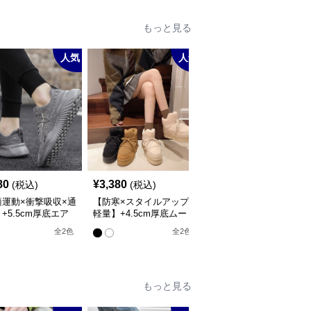
もっと見る
人気
人気
80
¥
3,380
¥
6,280
(税込)
(税込)
(税込)
適運動×衝撃吸収×通
【防寒×スタイルアップ×
【クシュクシュ×ルーズ
+5.5cm厚底エア
軽量】+4.5cm厚底ムー
感×上質素材】5.0cm厚
ッションスニーカー
トンブーツ
底ブーツ
全
2
色
全
2
色
全
2
色
もっと見る