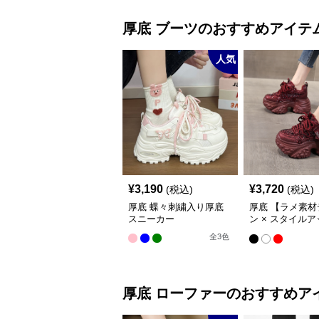
厚底
ブーツ
のおすすめアイテ
人気
¥
3,190
¥
3,720
(税込)
(税込)
厚底 蝶々刺繍入り厚底
厚底 【ラメ素材
スニーカー
ン × スタイル
× カジュアル系
全
3
色
ザインスニーカ
厚底
ローファー
のおすすめア