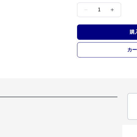
1
購
カー