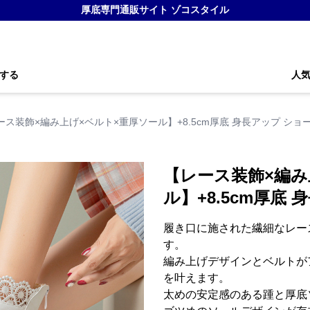
厚底専門通販サイト ゾコスタイル
する
人
ース装飾×編み上げ×ベルト×重厚ソール】+8.5cm厚底 身長アップ ショ
【レース装飾×編み
ル】+8.5cm厚底
履き口に施された繊細なレー
す。
編み上げデザインとベルトが
を叶えます。
太めの安定感のある踵と厚底