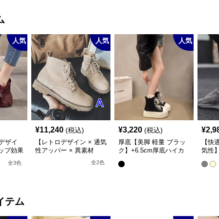
ム
人気
人気
人気
¥
11,240
¥
3,220
¥
2,9
(税込)
(税込)
デザイ
【レトロデザイン × 通気
厚底【美脚 軽量 ブラッ
【快
アップ効果
性アッパー × 異素材
ク】+6.5cm厚底ハイカ
気性】
】厚底デ
MIX】+5.5cm厚底 メン
ットスニーカー
ーク
全
2
色
全
3
色
ー
ズハイカットブーツ
イテム