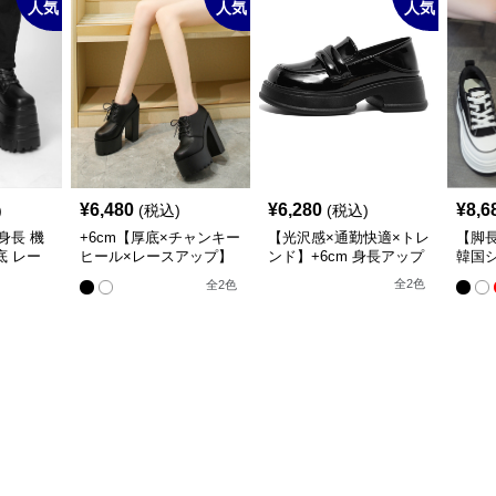
人気
人気
人気
¥
6,480
¥
6,280
¥
8,6
)
(税込)
(税込)
身長 機
+6cm【厚底×チャンキー
【光沢感×通勤快適×トレ
【脚
底 レー
ヒール×レースアップ】
ンド】+6cm 身長アップ
韓国シ
（編み上
モードローファー
ローファー
底 身
全
2
色
全
2
色
ー