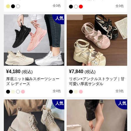
系】厚底デザインスニーカー
全
3
色
全
3
色
人気
¥
4,180
¥
7,840
(税込)
(税込)
厚底ニット編みスポーツシュー
リボン×アンクルストラップ｜甘
ズ レディース
可愛い厚底サンダル
全
4
色
全
3
色
人気
人気