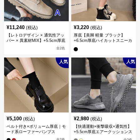
¥
11,240
¥
3,220
(税込)
(税込)
【レトロデザイン × 通気性アッ
厚底【美脚 軽量 ブラック】
パー × 異素材MIX】+5.5cm厚底
+6.5cm厚底ハイカットスニーカ
メンズハイカットブーツ
ー
全
2
色
人気
人気
¥
5,100
¥
2,980
(税込)
(税込)
ベルト付き×ボリューム厚底｜モ
【快適運動×衝撃吸収×通気性】
ード系ローファーパンプス
+5.5cm厚底エアークッションス
ニーカー
全
2
色
全
2
色