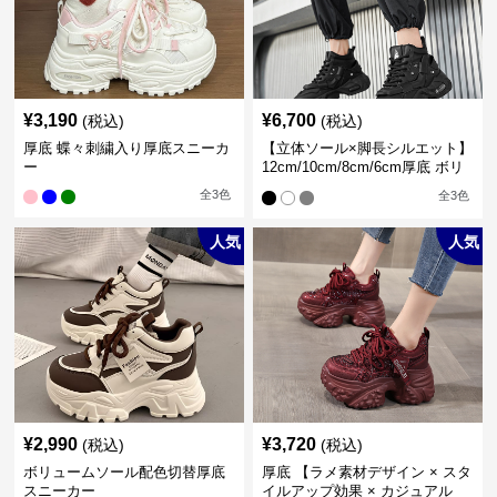
¥
3,190
¥
6,700
(税込)
(税込)
厚底 蝶々刺繍入り厚底スニーカ
【立体ソール×脚長シルエット】
ー
12cm/10cm/8cm/6cm厚底 ボリ
ュームソール立体設計ハイカッ
全
3
色
全
3
色
トスニーカー｜スニーカー・ハ
イカット
人気
人気
¥
2,990
¥
3,720
(税込)
(税込)
ボリュームソール配色切替厚底
厚底 【ラメ素材デザイン × スタ
スニーカー
イルアップ効果 × カジュアル