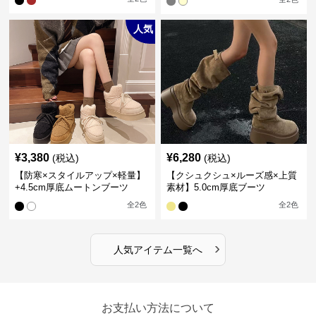
人気
¥
3,380
¥
6,280
(税込)
(税込)
【防寒×スタイルアップ×軽量】
【クシュクシュ×ルーズ感×上質
+4.5cm厚底ムートンブーツ
素材】5.0cm厚底ブーツ
全
2
色
全
2
色
›
人気アイテム一覧へ
お支払い方法について