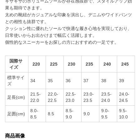
ギザギザのボリュームソールが存在感抜群で、スタイルアップ効
果も期待できます。
太めの靴紐がカジュアルな印象を演出し、デニムやワイドパンツ
との相性も抜群です。
クッション性に優れたソールで快適な履き心地を実現しており、
日常使いからお出かけまで幅広く活躍します。
個性的なスニーカーをお探しの方におすすめの一足です。
国際サ
220
225
230
235
240
245
イズ
標準サイ
34
35
36
37
38
39
ズ
21.5-
22.0-
22.5-
23.0-
23.5-
24.0-
足長(cm)
22.0
22.5
23.0
23.5
24.0
24.5
8.0-
8.5-
9.0-
9.5-
足囲(cm)
8.5
9.0
8.5
9.0
9.5
10.0
商品画像