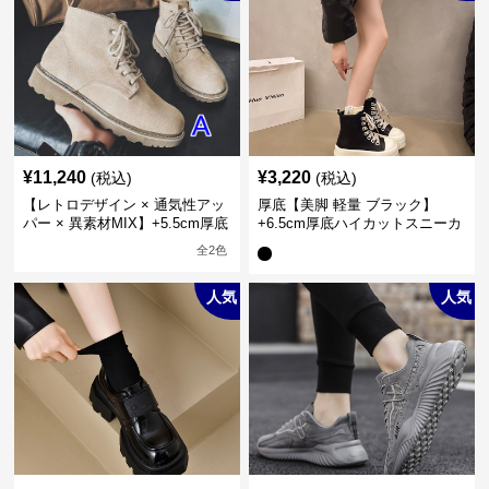
¥
11,240
¥
3,220
(税込)
(税込)
【レトロデザイン × 通気性アッ
厚底【美脚 軽量 ブラック】
パー × 異素材MIX】+5.5cm厚底
+6.5cm厚底ハイカットスニーカ
メンズハイカットブーツ
ー
全
2
色
人気
人気