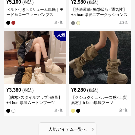
¥
5,100
¥
2,980
(税込)
(税込)
ベルト付き×ボリューム厚底｜モ
【快適運動×衝撃吸収×通気性】
ード系ローファーパンプス
+5.5cm厚底エアークッションス
ニーカー
全
2
色
全
2
色
人気
¥
3,380
¥
6,280
(税込)
(税込)
【防寒×スタイルアップ×軽量】
【クシュクシュ×ルーズ感×上質
+4.5cm厚底ムートンブーツ
素材】5.0cm厚底ブーツ
全
2
色
全
2
色
›
人気アイテム一覧へ