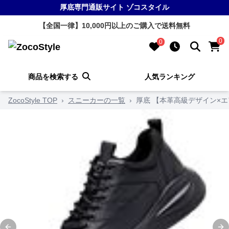
厚底専門通販サイト ゾコスタイル
【全国一律】10,000円以上のご購入で送料無料
0
0
商品を検索する
人気ランキング
ZocoStyle TOP
›
スニーカーの一覧
›
厚底 【本革高級デザイン×