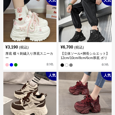
人気
人気
¥
3,190
¥
6,700
(税込)
(税込)
厚底 蝶々刺繍入り厚底スニーカ
【立体ソール×脚長シルエット】
ー
12cm/10cm/8cm/6cm厚底 ボリ
ュームソール立体設計ハイカッ
全
3
色
全
3
色
トスニーカー｜スニーカー・ハ
イカット
人気
人気