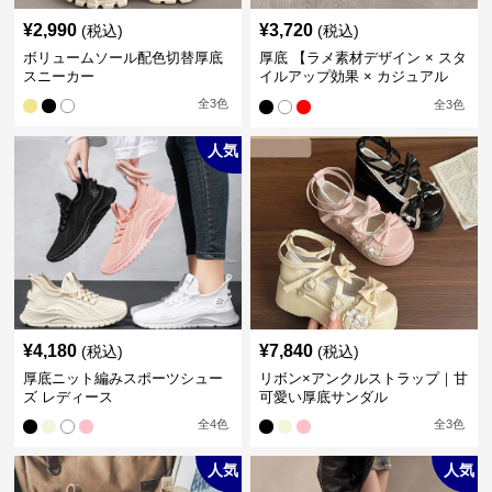
¥
2,990
¥
3,720
(税込)
(税込)
ボリュームソール配色切替厚底
厚底 【ラメ素材デザイン × スタ
スニーカー
イルアップ効果 × カジュアル
系】厚底デザインスニーカー
全
3
色
全
3
色
人気
¥
4,180
¥
7,840
(税込)
(税込)
厚底ニット編みスポーツシュー
リボン×アンクルストラップ｜甘
ズ レディース
可愛い厚底サンダル
全
4
色
全
3
色
人気
人気