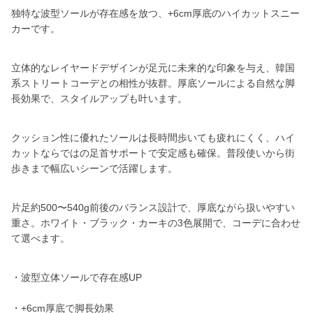
独特な波型ソールが存在感を放つ、+6cm厚底のハイカットスニー
カーです。
立体的なレイヤードデザインが足元に未来的な印象を与え、韓国
系ストリートコーデとの相性が抜群。厚底ソールによる自然な脚
長効果で、スタイルアップも叶います。
クッション性に優れたソールは長時間歩いても疲れにくく、ハイ
カットならではの足首サポートで安定感も確保。普段使いから街
歩きまで幅広いシーンで活躍します。
片足約500〜540g前後のバランス設計で、厚底ながら扱いやすい
重さ。ホワイト・ブラック・カーキの3色展開で、コーデに合わせ
て選べます。
・波型立体ソールで存在感UP
・+6cm厚底で脚長効果