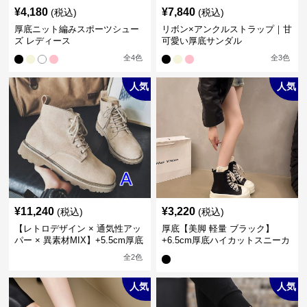
¥
4,180
¥
7,840
(税込)
(税込)
厚底ニット編みスポーツシュー
リボン×アンクルストラップ｜甘
ズ レディース
可愛い厚底サンダル
全
4
色
全
3
色
人気
人気
¥
11,240
¥
3,220
(税込)
(税込)
【レトロデザイン × 通気性アッ
厚底【美脚 軽量 ブラック】
パー × 異素材MIX】+5.5cm厚底
+6.5cm厚底ハイカットスニーカ
メンズハイカットブーツ
ー
全
2
色
人気
人気