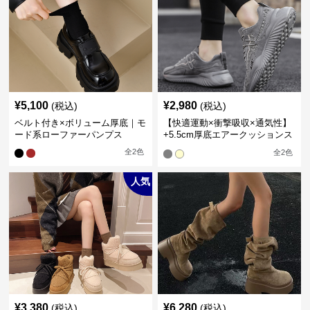
¥
5,100
¥
2,980
(税込)
(税込)
ベルト付き×ボリューム厚底｜モ
【快適運動×衝撃吸収×通気性】
ード系ローファーパンプス
+5.5cm厚底エアークッションス
ニーカー
全
2
色
全
2
色
人気
¥
3,380
¥
6,280
(税込)
(税込)