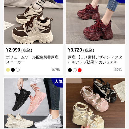
¥
2,990
¥
3,720
(税込)
(税込)
ボリュームソール配色切替厚底
厚底 【ラメ素材デザイン × スタ
スニーカー
イルアップ効果 × カジュアル
系】厚底デザインスニーカー
全
3
色
全
3
色
人気