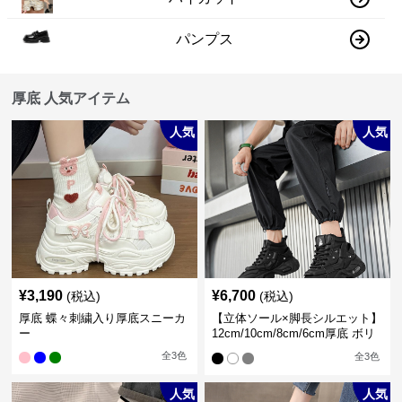
パンプス
厚底 人気アイテム
人気
人気
¥
3,190
¥
6,700
(税込)
(税込)
厚底 蝶々刺繍入り厚底スニーカ
【立体ソール×脚長シルエット】
ー
12cm/10cm/8cm/6cm厚底 ボリ
ュームソール立体設計ハイカッ
全
3
色
全
3
色
トスニーカー｜スニーカー・ハ
イカット
人気
人気