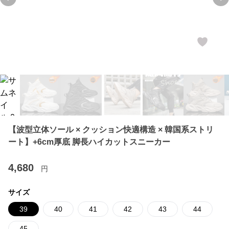
Previous slide
Ne
【波型立体ソール × クッション快適構造 × 韓国系ストリ
ート】+6cm厚底 脚長ハイカットスニーカー
4,680
円
サイズ
39
40
41
42
43
44
45