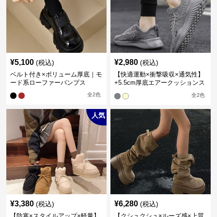
¥
5,100
¥
2,980
(税込)
(税込)
ベルト付き×ボリューム厚底｜モ
【快適運動×衝撃吸収×通気性】
ード系ローファーパンプス
+5.5cm厚底エアークッションス
ニーカー
全
2
色
全
2
色
人気
¥
3,380
¥
6,280
(税込)
(税込)
【防寒×スタイルアップ×軽量】
【クシュクシュ×ルーズ感×上質