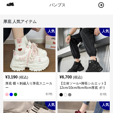
パンプス
厚底 人気アイテム
人気
人気
¥
3,190
¥
6,700
(税込)
(税込)
厚底 蝶々刺繍入り厚底スニーカ
【立体ソール×脚長シルエット】
ー
12cm/10cm/8cm/6cm厚底 ボリ
ュームソール立体設計ハイカッ
全
3
色
全
3
色
トスニーカー｜スニーカー・ハ
イカット
人気
人気