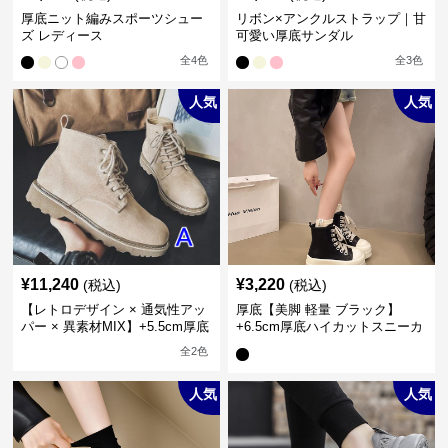
厚底ニット編みスポーツシュー
リボン×アンクルストラップ｜甘
ズ レディース
可愛い厚底サンダル
全
4
色
全
3
色
人気
人気
¥
11,240
¥
3,220
(税込)
(税込)
【レトロデザイン × 通気性アッ
厚底【美脚 軽量 ブラック】
パー × 異素材MIX】+5.5cm厚底
+6.5cm厚底ハイカットスニーカ
メンズハイカットブーツ
ー
全
2
色
人気
人気