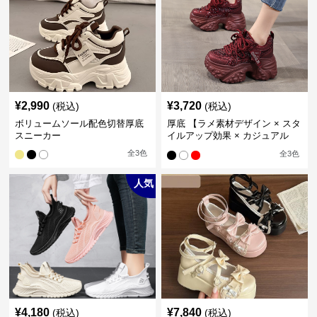
¥
2,990
¥
3,720
(税込)
(税込)
ボリュームソール配色切替厚底
厚底 【ラメ素材デザイン × スタ
スニーカー
イルアップ効果 × カジュアル
系】厚底デザインスニーカー
全
3
色
全
3
色
人気
¥
4,180
¥
7,840
(税込)
(税込)