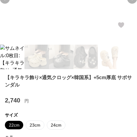
Previous slide
Ne
【キラキラ飾り×通気クロッグ×韓国系】+5cm厚底 サボサ
ンダル
2,740
円
サイズ
22cm
23cm
24cm