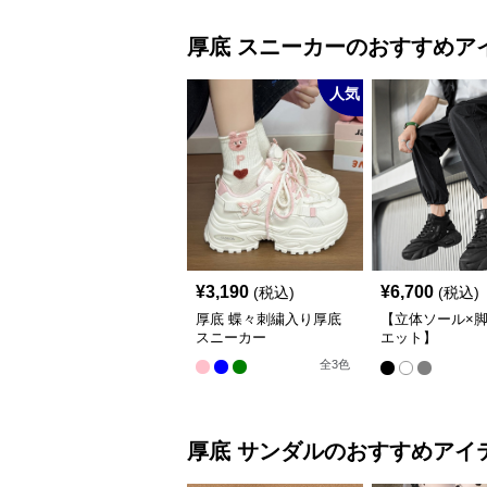
厚底
スニーカー
のおすすめア
人気
¥
3,190
¥
6,700
(税込)
(税込)
厚底 蝶々刺繍入り厚底
【立体ソール×
スニーカー
エット】
12cm/10cm/8c
全
3
色
底 ボリュームソ
体設計ハイカッ
カー｜スニーカ
カット
厚底
サンダル
のおすすめアイ