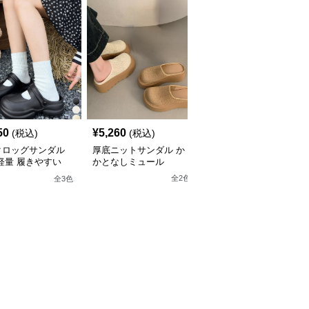
50
¥
5,260
¥
6,130
(税込)
(税込)
(税込)
クロッグサンダル
厚底ニットサンダル か
ドット柄リボン厚底サン
軽量 履きやすい
かとなしミュール
ダル ミュール レディー
ス
全
2
色
全
3
色
全
3
色