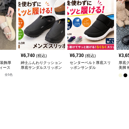
¥
6,740
¥
6,730
¥
3,6
(税込)
(税込)
珠装飾厚
紳士ふんわりクッション
センターベルト厚底スリ
厚底
ィース
厚底サンダルスリッポン
ッポンサンダル
美脚 
全
5
色