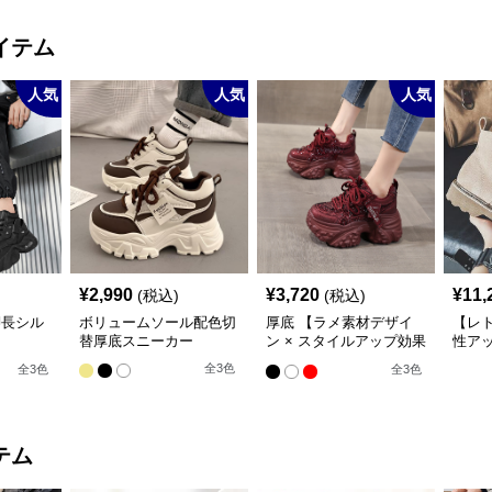
イテム
人気
人気
人気
¥
2,990
¥
3,720
¥
11,
(税込)
(税込)
脚長シル
ボリュームソール配色切
厚底 【ラメ素材デザイ
【レト
替厚底スニーカー
ン × スタイルアップ効果
性アッ
m/6cm厚
× カジュアル系】厚底デ
MIX
全
3
色
全
3
色
全
3
色
ール立
ザインスニーカー
ズハ
トスニー
ー・ハイ
テム