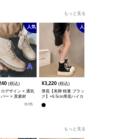
もっと見る
人気
人気
人
240
¥
3,220
¥
2,980
(税込)
(税込)
(税込)
ロデザイン × 通気
厚底【美脚 軽量 ブラッ
【快適運動×衝撃吸収×
パー × 異素材
ク】+6.5cm厚底ハイカ
気性】+5.5cm厚底エア
】+5.5cm厚底 メン
ットスニーカー
ークッションスニーカー
全
2
色
全
2
色
イカットブーツ
もっと見る