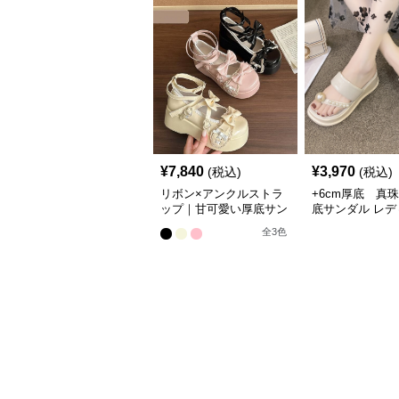
¥
7,840
¥
3,970
(税込)
(税込)
リボン×アンクルストラ
+6cm厚底 真
ップ｜甘可愛い厚底サン
底サンダル レデ
ダル
韓国風夏履き
全
3
色