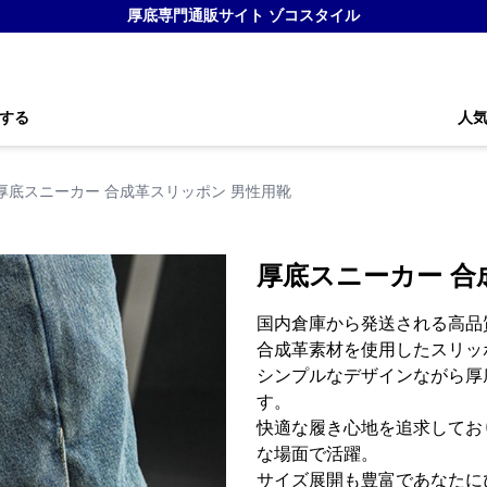
厚底専門通販サイト ゾコスタイル
する
人
厚底スニーカー 合成革スリッポン 男性用靴
厚底スニーカー 合
国内倉庫から発送される高品
合成革素材を使用したスリッ
シンプルなデザインながら厚
す。
快適な履き心地を追求してお
な場面で活躍。
サイズ展開も豊富であなたに