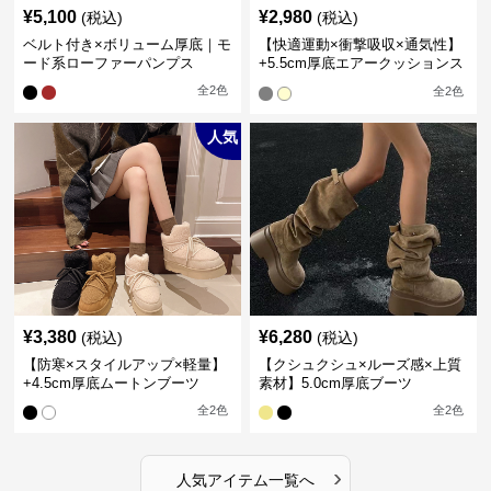
¥
5,100
¥
2,980
(税込)
(税込)
ベルト付き×ボリューム厚底｜モ
【快適運動×衝撃吸収×通気性】
ード系ローファーパンプス
+5.5cm厚底エアークッションス
ニーカー
全
2
色
全
2
色
人気
¥
3,380
¥
6,280
(税込)
(税込)
【防寒×スタイルアップ×軽量】
【クシュクシュ×ルーズ感×上質
+4.5cm厚底ムートンブーツ
素材】5.0cm厚底ブーツ
全
2
色
全
2
色
›
人気アイテム一覧へ