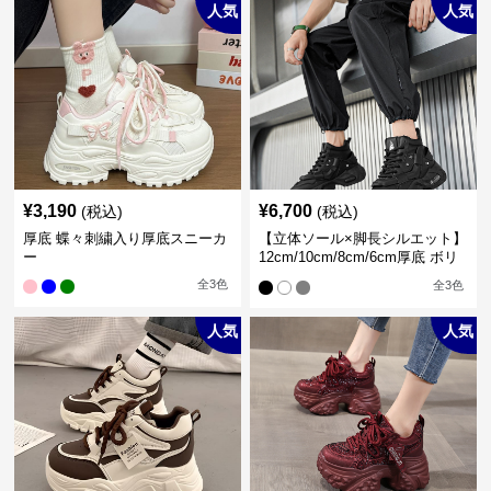
人気
人気
¥
3,190
¥
6,700
(税込)
(税込)
厚底 蝶々刺繍入り厚底スニーカ
【立体ソール×脚長シルエット】
ー
12cm/10cm/8cm/6cm厚底 ボリ
ュームソール立体設計ハイカッ
全
3
色
全
3
色
トスニーカー｜スニーカー・ハ
イカット
人気
人気