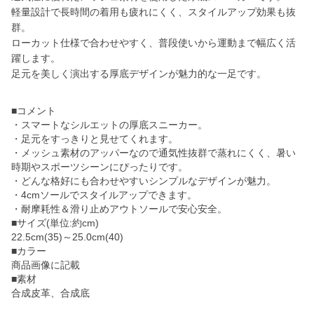
軽量設計で長時間の着用も疲れにくく、スタイルアップ効果も抜
群。
ローカット仕様で合わせやすく、普段使いから運動まで幅広く活
躍します。
足元を美しく演出する厚底デザインが魅力的な一足です。
■コメント
・スマートなシルエットの厚底スニーカー。
・足元をすっきりと見せてくれます。
・メッシュ素材のアッパーなので通気性抜群で蒸れにくく、暑い
時期やスポーツシーンにぴったりです。
・どんな格好にも合わせやすいシンプルなデザインが魅力。
・4cmソールでスタイルアップできます。
・耐摩耗性＆滑り止めアウトソールで安心安全。
■サイズ(単位:約cm)
22.5cm(35)～25.0cm(40)
■カラー
商品画像に記載
■素材
合成皮革、合成底