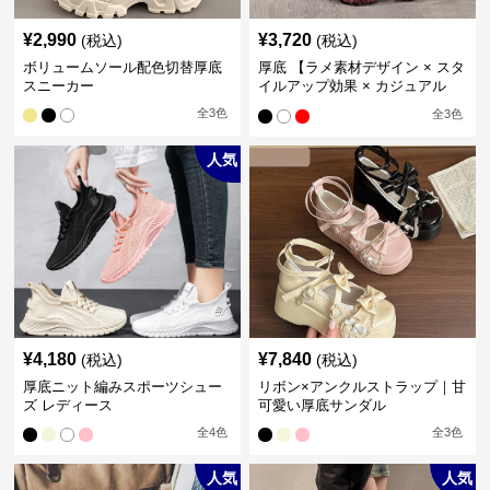
¥
2,990
¥
3,720
(税込)
(税込)
ボリュームソール配色切替厚底
厚底 【ラメ素材デザイン × スタ
スニーカー
イルアップ効果 × カジュアル
系】厚底デザインスニーカー
全
3
色
全
3
色
人気
¥
4,180
¥
7,840
(税込)
(税込)
厚底ニット編みスポーツシュー
リボン×アンクルストラップ｜甘
ズ レディース
可愛い厚底サンダル
全
4
色
全
3
色
人気
人気