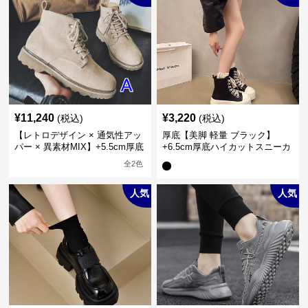
¥
11,240
¥
3,220
(税込)
(税込)
【レトロデザイン × 通気性アッ
厚底【美脚 軽量 ブラック】
パー × 異素材MIX】+5.5cm厚底
+6.5cm厚底ハイカットスニーカ
メンズハイカットブーツ
ー
全
2
色
人気
人気