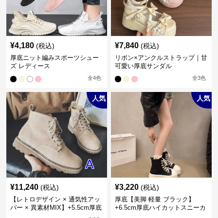
¥
4,180
¥
7,840
(税込)
(税込)
厚底ニット編みスポーツシュー
リボン×アンクルストラップ｜甘
ズ レディース
可愛い厚底サンダル
全
4
色
全
3
色
人気
人気
¥
11,240
¥
3,220
(税込)
(税込)
【レトロデザイン × 通気性アッ
厚底【美脚 軽量 ブラック】
パー × 異素材MIX】+5.5cm厚底
+6.5cm厚底ハイカットスニーカ
メンズハイカットブーツ
ー