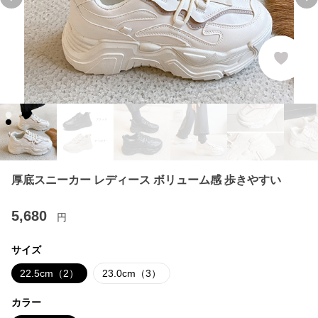
Previous slide
Ne
厚底スニーカー レディース ボリューム感 歩きやすい
5,680
円
サイズ
22.5cm（2）
23.0cm（3）
カラー