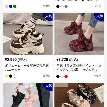
ュームソール立体設計ハイカッ
全
3
色
全
3
色
トスニーカー｜スニーカー・ハ
イカット
人気
人気
¥
2,990
¥
3,720
(税込)
(税込)
ボリュームソール配色切替厚底
厚底 【ラメ素材デザイン × スタ
スニーカー
イルアップ効果 × カジュアル
系】厚底デザインスニーカー
全
3
色
全
3
色
人気