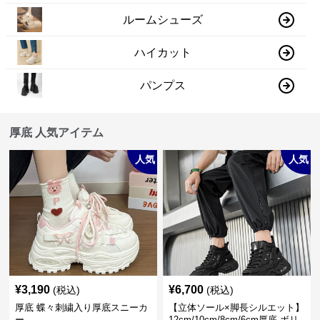
ルームシューズ
ハイカット
パンプス
厚底 人気アイテム
人気
人気
¥
3,190
¥
6,700
(税込)
(税込)
厚底 蝶々刺繍入り厚底スニーカ
【立体ソール×脚長シルエット】
ー
12cm/10cm/8cm/6cm厚底 ボリ