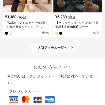
¥
3,380
¥
6,280
(税込)
(税込)
【防寒×スタイルアップ×軽量】
【クシュクシュ×ルーズ感×上質
+4.5cm厚底ムートンブーツ
素材】5.0cm厚底ブーツ
全
2
色
全
2
色
›
人気アイテム一覧へ
お支払い方法について
お支払いは、クレジットカード決済に対応していま
す。
クレジットカード