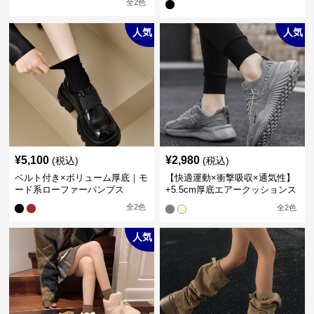
全
2
色
人気
人気
¥
5,100
¥
2,980
(税込)
(税込)
ベルト付き×ボリューム厚底｜モ
【快適運動×衝撃吸収×通気性】
ード系ローファーパンプス
+5.5cm厚底エアークッションス
ニーカー
全
2
色
全
2
色
人気