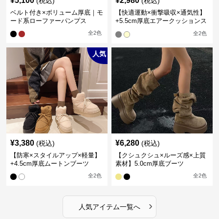
¥
5,100
¥
2,980
(税込)
(税込)
ベルト付き×ボリューム厚底｜モ
【快適運動×衝撃吸収×通気性】
ード系ローファーパンプス
+5.5cm厚底エアークッションス
ニーカー
全
2
色
全
2
色
人気
¥
3,380
¥
6,280
(税込)
(税込)
【防寒×スタイルアップ×軽量】
【クシュクシュ×ルーズ感×上質
+4.5cm厚底ムートンブーツ
素材】5.0cm厚底ブーツ
全
2
色
全
2
色
›
人気アイテム一覧へ