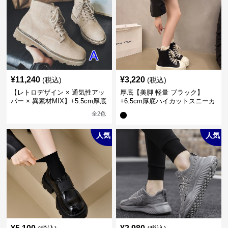
¥
11,240
¥
3,220
(税込)
(税込)
【レトロデザイン × 通気性アッ
厚底【美脚 軽量 ブラック】
パー × 異素材MIX】+5.5cm厚底
+6.5cm厚底ハイカットスニーカ
メンズハイカットブーツ
ー
全
2
色
人気
人気