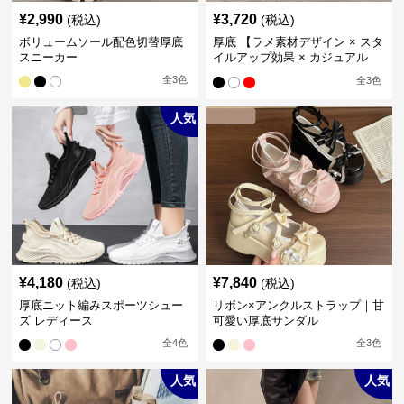
¥
2,990
¥
3,720
(税込)
(税込)
ボリュームソール配色切替厚底
厚底 【ラメ素材デザイン × スタ
スニーカー
イルアップ効果 × カジュアル
系】厚底デザインスニーカー
全
3
色
全
3
色
人気
¥
4,180
¥
7,840
(税込)
(税込)
厚底ニット編みスポーツシュー
リボン×アンクルストラップ｜甘
ズ レディース
可愛い厚底サンダル
全
4
色
全
3
色
人気
人気