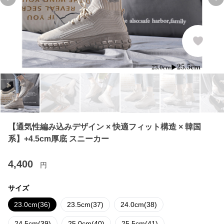
Previous slide
Ne
【通気性編み込みデザイン × 快適フィット構造 × 韓国
系】+4.5cm厚底 スニーカー
4,400
円
サイズ
23.0cm(36)
23.5cm(37)
24.0cm(38)
24.5cm(39)
25.0cm(40)
25.5cm(41)