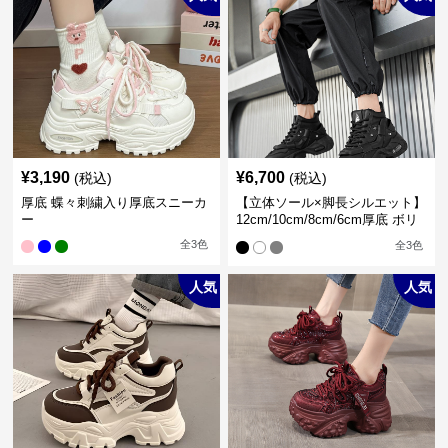
¥
3,190
¥
6,700
(税込)
(税込)
厚底 蝶々刺繍入り厚底スニーカ
【立体ソール×脚長シルエット】
ー
12cm/10cm/8cm/6cm厚底 ボリ
ュームソール立体設計ハイカッ
全
3
色
全
3
色
トスニーカー｜スニーカー・ハ
イカット
人気
人気