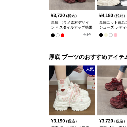
¥
3,720
¥
4,180
(税込)
(税込)
厚底 【ラメ素材デザイ
厚底ニット編み
ン × スタイルアップ効果
シューズ レディ
× カジュアル系】厚底デ
全
3
色
ザインスニーカー
厚底
ブーツ
のおすすめアイテ
人気
¥
3,190
¥
3,720
(税込)
(税込)