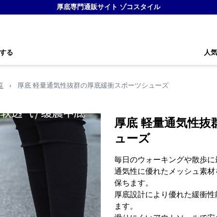
厚底専門通販サイト ゾコスタイル
する
人
覧
›
厚底 軽量通気性抜群の厚底緩衝スポーツシューズ
厚底 軽量通気性抜
ューズ
毎日のウォーキングや散歩に
通気性に優れたメッシュ素材
保ちます。
厚底設計により優れた緩衝性
ます。