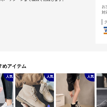
お
対
すめアイテム
人気
人気
人気