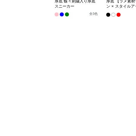
厚底 蝶々刺繍入り厚底
厚底 【ラメ素材
スニーカー
ン × スタイル
× カジュアル系
全
3
色
ザインスニーカ