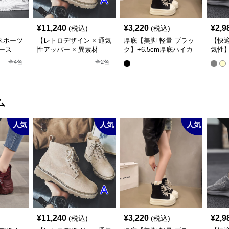
¥
11,240
¥
3,220
¥
2,9
(税込)
(税込)
スポーツ
【レトロデザイン × 通気
厚底【美脚 軽量 ブラッ
【快
ース
性アッパー × 異素材
ク】+6.5cm厚底ハイカ
気性】
MIX】+5.5cm厚底 メン
ットスニーカー
ーク
全
4
色
全
2
色
ズハイカットブーツ
ム
人気
人気
人気
¥
11,240
¥
3,220
¥
2,9
(税込)
(税込)