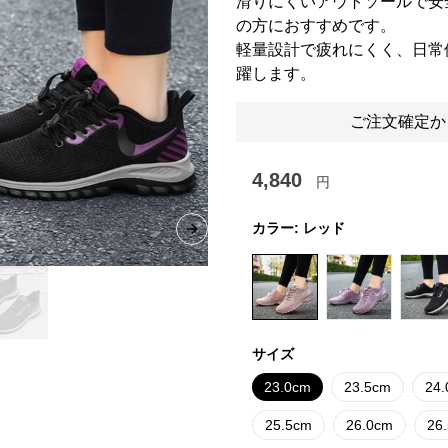
滑りにくいアウトソールで安
の方におすすめです。
軽量設計で疲れにくく、日常
躍します。
ご注文確定か
4,840
円
カラー:
レッド
Next slide
サイズ
23.0cm
23.5cm
24
25.5cm
26.0cm
26