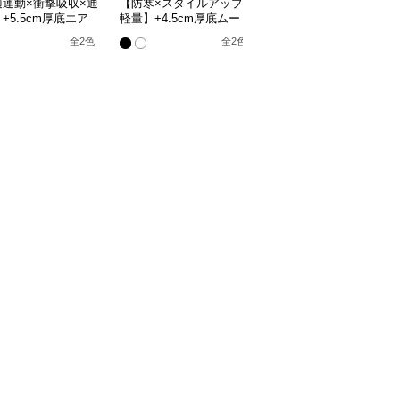
適運動×衝撃吸収×通
【防寒×スタイルアップ×
【クシュクシュ×ルーズ
+5.5cm厚底エア
軽量】+4.5cm厚底ムー
感×上質素材】5.0cm厚
ッションスニーカー
トンブーツ
底ブーツ
全
2
色
全
2
色
全
2
色