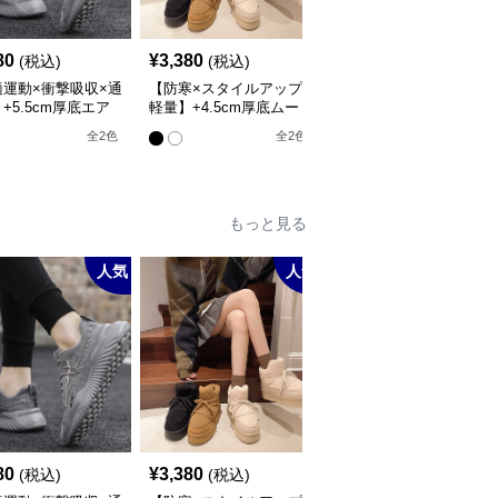
80
¥
3,380
¥
6,940
(税込)
(税込)
(税込)
適運動×衝撃吸収×通
【防寒×スタイルアップ×
【うねりライン×ハート
+5.5cm厚底エア
軽量】+4.5cm厚底ムー
モチーフ×韓国アイドル
ッションスニーカー
トンブーツ
風】6.5cm厚底スニーカ
全
2
色
全
2
色
全
3
色
ー
もっと見る
人気
人気
80
¥
3,380
¥
6,280
(税込)
(税込)
(税込)