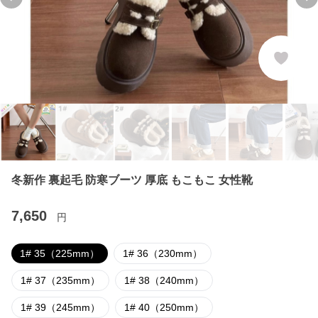
Previous slide
Ne
冬新作 裏起毛 防寒ブーツ 厚底 もこもこ 女性靴
7,650
円
1# 35（225mm）
1# 36（230mm）
1# 37（235mm）
1# 38（240mm）
1# 39（245mm）
1# 40（250mm）