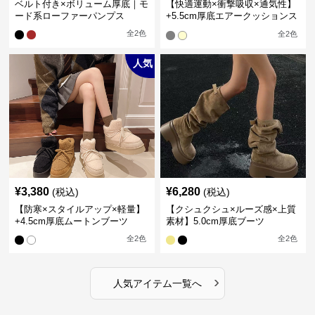
ベルト付き×ボリューム厚底｜モ
【快適運動×衝撃吸収×通気性】
ード系ローファーパンプス
+5.5cm厚底エアークッションス
ニーカー
全
2
色
全
2
色
人気
¥
3,380
¥
6,280
(税込)
(税込)
【防寒×スタイルアップ×軽量】
【クシュクシュ×ルーズ感×上質
+4.5cm厚底ムートンブーツ
素材】5.0cm厚底ブーツ
全
2
色
全
2
色
›
人気アイテム一覧へ