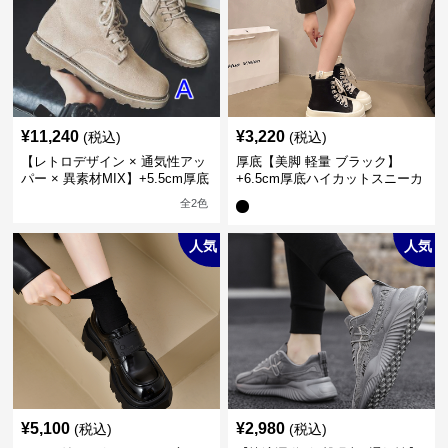
¥
11,240
¥
3,220
(税込)
(税込)
【レトロデザイン × 通気性アッ
厚底【美脚 軽量 ブラック】
パー × 異素材MIX】+5.5cm厚底
+6.5cm厚底ハイカットスニーカ
メンズハイカットブーツ
ー
全
2
色
人気
人気
¥
5,100
¥
2,980
(税込)
(税込)