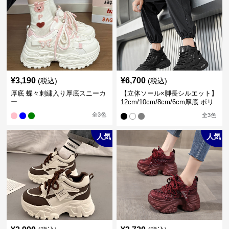
¥
3,190
¥
6,700
(税込)
(税込)
厚底 蝶々刺繍入り厚底スニーカ
【立体ソール×脚長シルエット】
ー
12cm/10cm/8cm/6cm厚底 ボリ
ュームソール立体設計ハイカッ
全
3
色
全
3
色
トスニーカー｜スニーカー・ハ
イカット
人気
人気