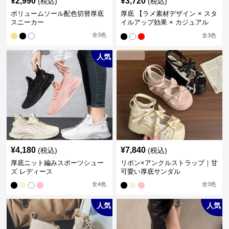
¥
2,990
¥
3,720
(税込)
(税込)
ボリュームソール配色切替厚底
厚底 【ラメ素材デザイン × スタ
スニーカー
イルアップ効果 × カジュアル
系】厚底デザインスニーカー
全
3
色
全
3
色
人気
¥
4,180
¥
7,840
(税込)
(税込)
厚底ニット編みスポーツシュー
リボン×アンクルストラップ｜甘
ズ レディース
可愛い厚底サンダル
全
4
色
全
3
色
人気
人気