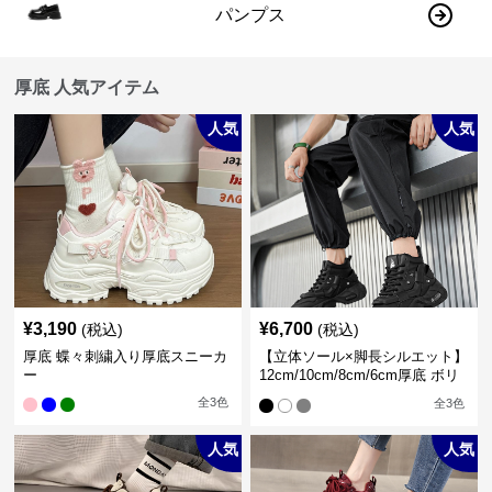
パンプス
厚底 人気アイテム
人気
人気
¥
3,190
¥
6,700
(税込)
(税込)
厚底 蝶々刺繍入り厚底スニーカ
【立体ソール×脚長シルエット】
ー
12cm/10cm/8cm/6cm厚底 ボリ
ュームソール立体設計ハイカッ
全
3
色
全
3
色
トスニーカー｜スニーカー・ハ
イカット
人気
人気