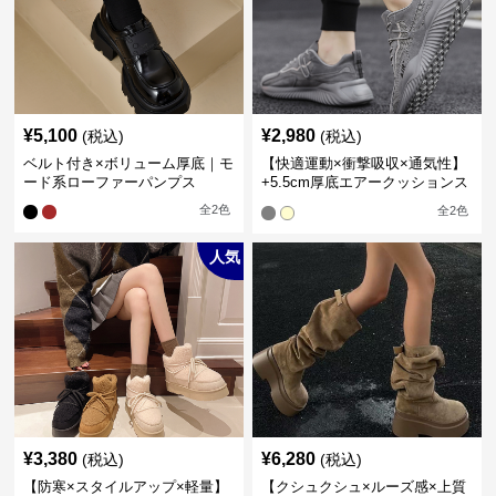
¥
5,100
¥
2,980
(税込)
(税込)
ベルト付き×ボリューム厚底｜モ
【快適運動×衝撃吸収×通気性】
ード系ローファーパンプス
+5.5cm厚底エアークッションス
ニーカー
全
2
色
全
2
色
人気
¥
3,380
¥
6,280
(税込)
(税込)
【防寒×スタイルアップ×軽量】
【クシュクシュ×ルーズ感×上質