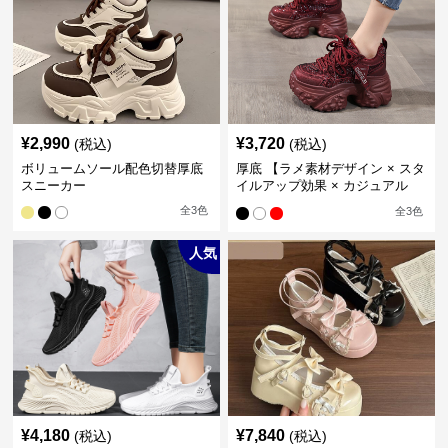
¥
2,990
¥
3,720
(税込)
(税込)
ボリュームソール配色切替厚底
厚底 【ラメ素材デザイン × スタ
スニーカー
イルアップ効果 × カジュアル
系】厚底デザインスニーカー
全
3
色
全
3
色
人気
¥
4,180
¥
7,840
(税込)
(税込)