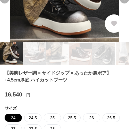
Previous slide
Ne
【美脚レザー調 × サイドジップ × あったか裏ボア】
+4.5cm厚底 ハイカットブーツ
16,540
円
サイズ
24
24.5
25
25.5
26
26.5
27
27.5
28