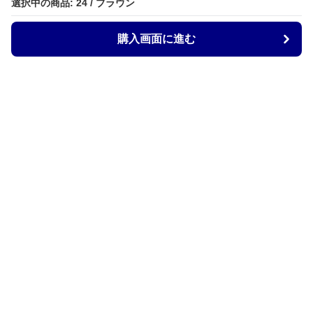
選択中の商品: 24 / ブラウン
購入画面に進む
ZocoStyle
について
会社概要
利用規約