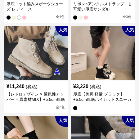
厚底ニット編みスポーツシュー
リボン×アンクルストラップ｜甘
ズ レディース
可愛い厚底サンダル
全
4
色
全
3
色
人気
人気
¥
11,240
¥
3,220
(税込)
(税込)
【レトロデザイン × 通気性アッ
厚底【美脚 軽量 ブラック】
パー × 異素材MIX】+5.5cm厚底
+6.5cm厚底ハイカットスニーカ
メンズハイカットブーツ
ー
全
2
色
人気
人気