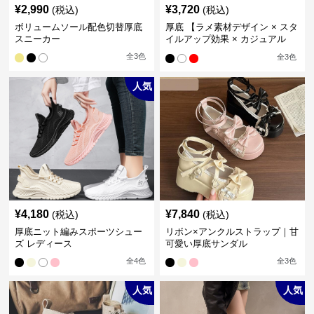
¥
2,990
¥
3,720
(税込)
(税込)
ボリュームソール配色切替厚底
厚底 【ラメ素材デザイン × スタ
スニーカー
イルアップ効果 × カジュアル
系】厚底デザインスニーカー
全
3
色
全
3
色
人気
¥
4,180
¥
7,840
(税込)
(税込)
厚底ニット編みスポーツシュー
リボン×アンクルストラップ｜甘
ズ レディース
可愛い厚底サンダル
全
4
色
全
3
色
人気
人気