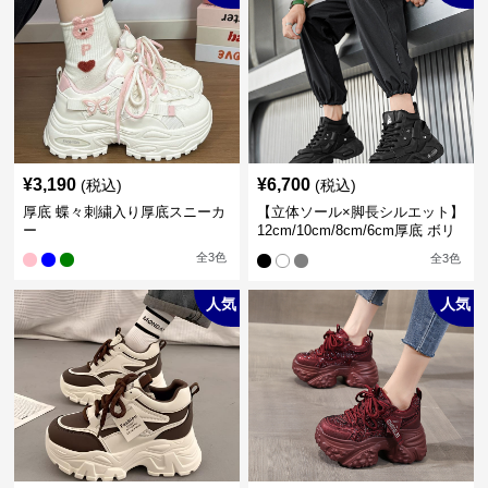
¥
3,190
¥
6,700
(税込)
(税込)
厚底 蝶々刺繍入り厚底スニーカ
【立体ソール×脚長シルエット】
ー
12cm/10cm/8cm/6cm厚底 ボリ
ュームソール立体設計ハイカッ
全
3
色
全
3
色
トスニーカー｜スニーカー・ハ
イカット
人気
人気