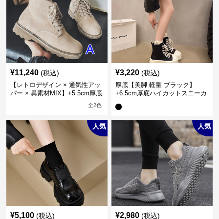
¥
11,240
¥
3,220
(税込)
(税込)
【レトロデザイン × 通気性アッ
厚底【美脚 軽量 ブラック】
パー × 異素材MIX】+5.5cm厚底
+6.5cm厚底ハイカットスニーカ
メンズハイカットブーツ
ー
全
2
色
人気
人気
¥
5,100
¥
2,980
(税込)
(税込)