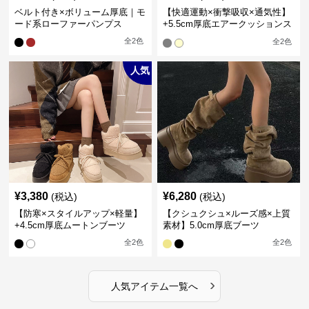
ベルト付き×ボリューム厚底｜モ
【快適運動×衝撃吸収×通気性】
ード系ローファーパンプス
+5.5cm厚底エアークッションス
ニーカー
全
2
色
全
2
色
人気
¥
3,380
¥
6,280
(税込)
(税込)
【防寒×スタイルアップ×軽量】
【クシュクシュ×ルーズ感×上質
+4.5cm厚底ムートンブーツ
素材】5.0cm厚底ブーツ
全
2
色
全
2
色
›
人気アイテム一覧へ