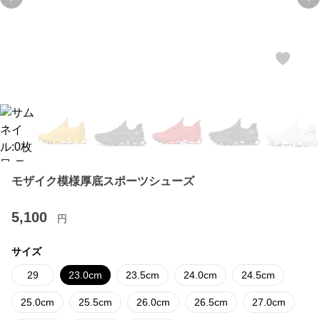
Previous slide
Ne
モザイク模様厚底スポーツシューズ
5,100
円
サイズ
29
23.0cm
23.5cm
24.0cm
24.5cm
25.0cm
25.5cm
26.0cm
26.5cm
27.0cm