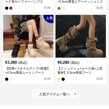
ード系ローファーパンプス
+5.5cm厚底エアークッションス
ニーカー
全
2
色
全
2
色
人気
¥
3,380
¥
6,280
(税込)
(税込)
【防寒×スタイルアップ×軽量】
【クシュクシュ×ルーズ感×上質
+4.5cm厚底ムートンブーツ
素材】5.0cm厚底ブーツ
全
2
色
全
2
色
›
人気アイテム一覧へ