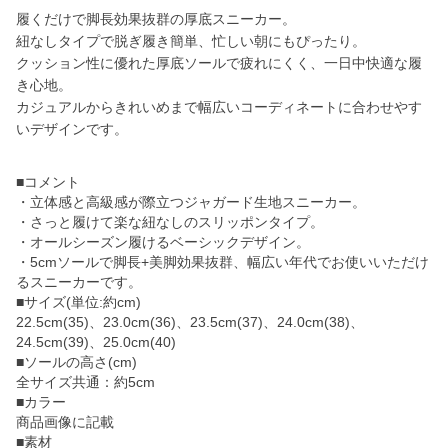
履くだけで脚長効果抜群の厚底スニーカー。
紐なしタイプで脱ぎ履き簡単、忙しい朝にもぴったり。
クッション性に優れた厚底ソールで疲れにくく、一日中快適な履
き心地。
カジュアルからきれいめまで幅広いコーディネートに合わせやす
いデザインです。
■コメント
・立体感と高級感が際立つジャガード生地スニーカー。
・さっと履けて楽な紐なしのスリッポンタイプ。
・オールシーズン履けるベーシックデザイン。
・5cmソールで脚長+美脚効果抜群、幅広い年代でお使いいただけ
るスニーカーです。
■サイズ(単位:約cm)
22.5cm(35)、23.0cm(36)、23.5cm(37)、24.0cm(38)、
24.5cm(39)、25.0cm(40)
■ソールの高さ(cm)
全サイズ共通：約5cm
■カラー
商品画像に記載
■素材