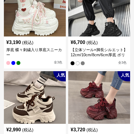
¥
3,190
¥
6,700
(税込)
(税込)
厚底 蝶々刺繍入り厚底スニーカ
【立体ソール×脚長シルエット】
ー
12cm/10cm/8cm/6cm厚底 ボリ
ュームソール立体設計ハイカッ
全
3
色
全
3
色
トスニーカー｜スニーカー・ハ
イカット
人気
人気
¥
2,990
¥
3,720
(税込)
(税込)