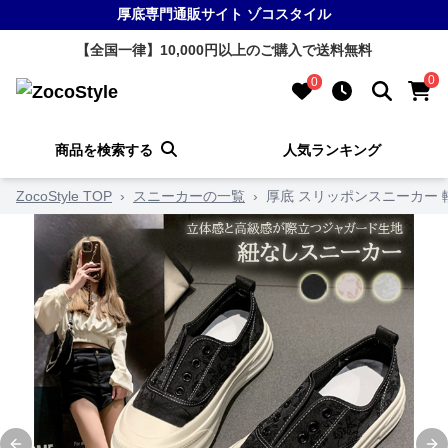
厚底専門通販サイト ゾコスタイル
【全国一律】10,000円以上のご購入で送料無料
0
0
商品を検索する
人気ランキング
ZocoStyle TOP
›
スニーカーの一覧
›
厚底 スリッポンスニーカー 