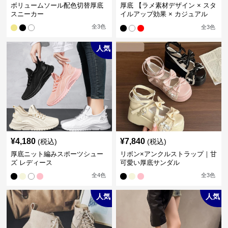
ボリュームソール配色切替厚底
厚底 【ラメ素材デザイン × スタ
スニーカー
イルアップ効果 × カジュアル
系】厚底デザインスニーカー
全
3
色
全
3
色
人気
¥
4,180
¥
7,840
(税込)
(税込)
厚底ニット編みスポーツシュー
リボン×アンクルストラップ｜甘
ズ レディース
可愛い厚底サンダル
全
4
色
全
3
色
人気
人気