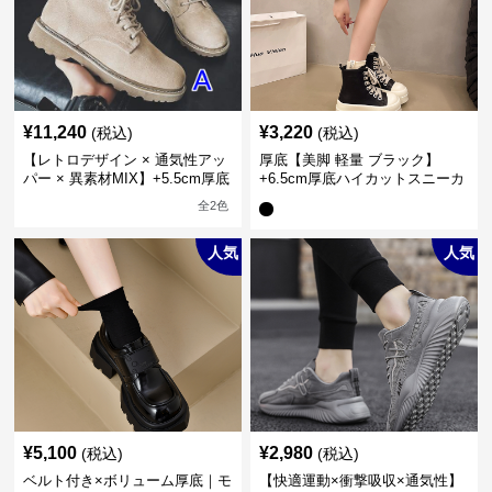
¥
11,240
¥
3,220
(税込)
(税込)
【レトロデザイン × 通気性アッ
厚底【美脚 軽量 ブラック】
パー × 異素材MIX】+5.5cm厚底
+6.5cm厚底ハイカットスニーカ
メンズハイカットブーツ
ー
全
2
色
人気
人気
¥
5,100
¥
2,980
(税込)
(税込)
ベルト付き×ボリューム厚底｜モ
【快適運動×衝撃吸収×通気性】