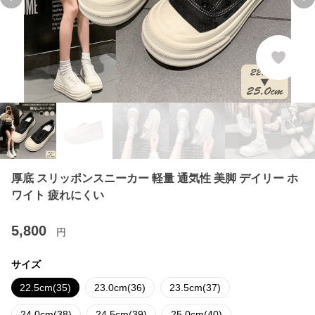
Previous slide
Ne
厚底 スリッポンスニーカー 軽量 通気性 美脚 デイリー ホ
ワイト 疲れにくい
5,800
円
サイズ
22.5cm(35)
23.0cm(36)
23.5cm(37)
24.0cm(38)
24.5cm(39)
25.0cm(40)