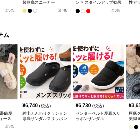
替厚底スニーカー
ン × スタイルアップ効果
性アッ
m/6cm厚
× カジュアル系】厚底デ
MIX
全
3
色
全
3
色
全
3
色
ール立
ザインスニーカー
ズハ
トスニー
ー・ハイ
テム
¥
6,740
¥
6,730
¥
3,6
(税込)
(税込)
珠装飾厚
紳士ふんわりクッション
センターベルト厚底スリ
厚底
ィース
厚底サンダルスリッポン
ッポンサンダル
美脚 
全
5
色