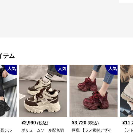
イテム
人気
人気
人気
¥
2,990
¥
3,720
¥
11,
(税込)
(税込)
脚長シル
ボリュームソール配色切
厚底 【ラメ素材デザイ
【レト