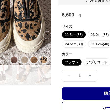
ご注文確定か
6,600
円
サイズ
22.5cm(35)
23.0cm(36)
Next slide
24.5cm(39)
25.0cm(40)
カラー
ブラウン
アプリコット
1
購
カー