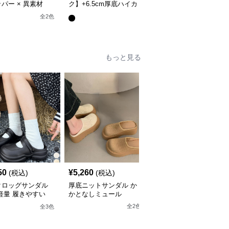
パー × 異素材
ク】+6.5cm厚底ハイカ
気性】+5.5cm厚底エア
】+5.5cm厚底 メン
ットスニーカー
ークッションスニーカー
全
2
色
全
2
色
イカットブーツ
もっと見る
50
¥
5,260
¥
6,130
(税込)
(税込)
(税込)
クロッグサンダル
厚底ニットサンダル か
ドット柄リボン厚底サン
軽量 履きやすい
かとなしミュール
ダル ミュール レディー
ス
全
2
色
全
3
色
全
3
色