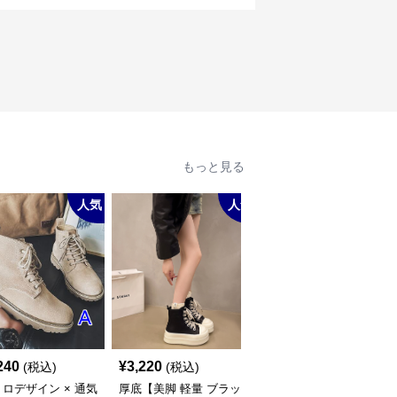
もっと見る
人気
人気
人
240
¥
3,220
¥
2,980
(税込)
(税込)
(税込)
ロデザイン × 通気
厚底【美脚 軽量 ブラッ
【快適運動×衝撃吸収×