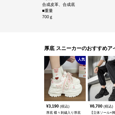
合成皮革、合成底
■重量
700ｇ
厚底
スニーカー
のおすすめア
人気
¥
3,190
¥
6,700
(税込)
(税込)
厚底 蝶々刺繍入り厚底
【立体ソール×