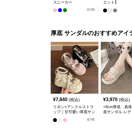
スニーカー
エット】
12cm/10cm/8c
全
3
色
底 ボリュームソ
体設計ハイカッ
カー｜スニーカ
カット
厚底
サンダル
のおすすめアイ
¥
7,840
¥
3,970
(税込)
(税込)
リボン×アンクルストラ
+6cm厚底 真
ップ｜甘可愛い厚底サン
底サンダル レデ
ダル
韓国風夏履き
全
3
色