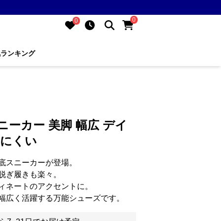
0
0
気ランキング
ニーカー 美脚 幅広 デイ
疲れにくい
底スニーカーが登場。
脱ぎ履きも楽々。
ィネートのアクセントに。
幅広く活躍する万能シューズです。