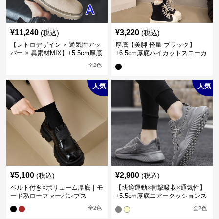
¥
11,240
¥
3,220
(税込)
(税込)
【レトロデザイン × 通気性アッ
厚底【美脚 軽量 ブラック】
パー × 異素材MIX】+5.5cm厚底
+6.5cm厚底ハイカットスニーカ
メンズハイカットブーツ
ー
全
2
色
人気
人気
¥
5,100
¥
2,980
(税込)
(税込)
ベルト付き×ボリューム厚底｜モ
【快適運動×衝撃吸収×通気性】
ード系ローファーパンプス
+5.5cm厚底エアークッションス
ニーカー
全
2
色
全
2
色