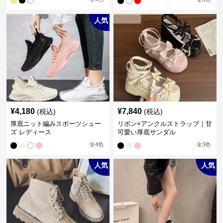
人気
¥
4,180
¥
7,840
(税込)
(税込)
厚底ニット編みスポーツシュー
リボン×アンクルストラップ｜甘
ズ レディース
可愛い厚底サンダル
全
4
色
全
3
色
人気
人気