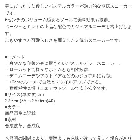
春にぴったりな優しいパステルカラーが魅力的な厚底スニーカー
です。
6センチのボリューム感あるソールで美脚効果も抜群。
ベージュとミントの上品な配色でカジュアルコーデを格上げしま
す。
歩きやすさと可愛らしさを両立した人気のスニーカーです。
■コメント
・爽やかな印象の春に履きたいパステルカラースニーカー。
・ローカットで様々なボトムとも相性抜群。
・デニムコーデやアウトドアなどのカジュアルにも◎。
・+6cmのソールで自然とスタイルアップできる。
・耐摩耗性＆滑り止めアウトソールで安心安全です。
■サイズ(単位:約cm)
22.5cm(35)～25.0cm(40)
■カラー
商品画像に記載
■素材
合成皮革、合成底
※照明の関係により、実際よりも色味が違って見える場合があり