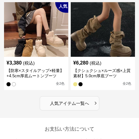
人気
¥
3,380
¥
6,280
(税込)
(税込)
【防寒×スタイルアップ×軽量】
【クシュクシュ×ルーズ感×上質
+4.5cm厚底ムートンブーツ
素材】5.0cm厚底ブーツ
全
2
色
全
2
色
›
人気アイテム一覧へ
お支払い方法について