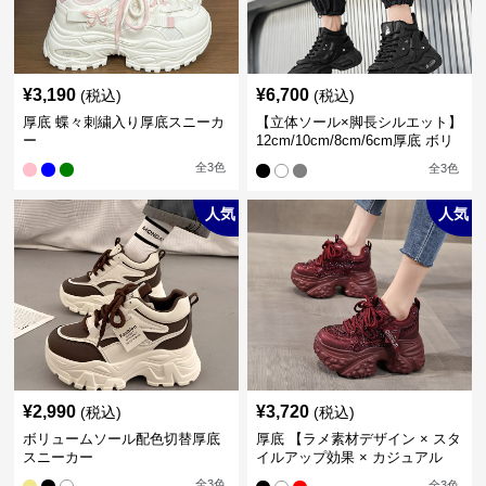
¥
3,190
¥
6,700
(税込)
(税込)
厚底 蝶々刺繍入り厚底スニーカ
【立体ソール×脚長シルエット】
ー
12cm/10cm/8cm/6cm厚底 ボリ
ュームソール立体設計ハイカッ
全
3
色
全
3
色
トスニーカー｜スニーカー・ハ
イカット
人気
人気
¥
2,990
¥
3,720
(税込)
(税込)
ボリュームソール配色切替厚底
厚底 【ラメ素材デザイン × スタ
スニーカー
イルアップ効果 × カジュアル
系】厚底デザインスニーカー
全
3
色
全
3
色