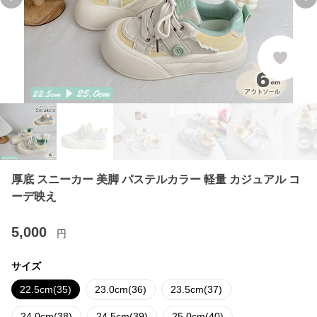
Previous slide
Ne
厚底 スニーカー 美脚 パステルカラー 軽量 カジュアル コ
ーデ映え
5,000
円
サイズ
22.5cm(35)
23.0cm(36)
23.5cm(37)
24.0cm(38)
24.5cm(39)
25.0cm(40)