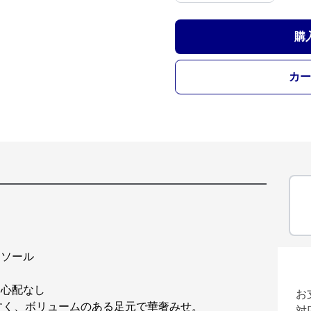
購
カー
ン
トソール
も心配なし
お
すく、ボリュームのある足元で華奢みせ。
対