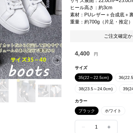
サイズ展開：22.0cm〜25.0c
ヒール高さ：約3cm
素材：PUレザー＋合成底＋
重量：約700g（片足・推定）
ご注文確定か
4,400
円
Next slide
サイズ
35(22～22.5cm)
36(22.
38(23.5～24.0cm)
39(2
カラー
ブラック
ホワイト
1