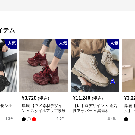
イテム
人気
人気
人気
¥
3,720
¥
11,240
¥
3,2
(税込)
(税込)
脚長シル
厚底 【ラメ素材デザイ
【レトロデザイン × 通気
厚底【
ン × スタイルアップ効果
性アッパー × 異素材
ク】+
m/6cm厚
× カジュアル系】厚底デ
MIX】+5.5cm厚底 メン
ット
全
2
色
全
3
色
全
3
色
ール立
ザインスニーカー
ズハイカットブーツ
トスニー
ー・ハイ