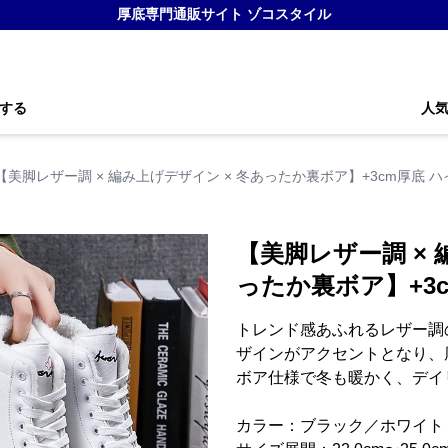
厚底専門通販サイト ゾコスタイル
する
人
【美脚レザー調 × 編み上げデザイン × 冬あったか裏ボア】+3cm厚底 
【美脚レザー調 × 
ったか裏ボア】+3
トレンド感あふれるレザー調
ザインがアクセントとなり、
ボア仕様で冬も暖かく、デイ
カラー：ブラック／ホワイト