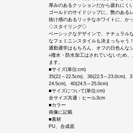
厚みのあるクッションだから疲れにく
ゴールドのサイドジップに、艶のある
抜け感のあるリッチなホワイトに、か
◇スタイリング◇
ベーシックなデザインで、ナチュラル
なフェミニンスタイルも決まっちゃう
通勤通学はもちろん、オフの日色んな
⁂撥水・防水加工はされていないため
ます。
■サイズ(単位:cm)
35(22～22.5cm)、36(22.5～23.0cm)、3
24.5cm)、40(24.5～25.0cm)
■サイズについて(単位:cm)
全サイズ共通：ヒール3cm
■カラー
画像に記載
■素材
PU、合成底