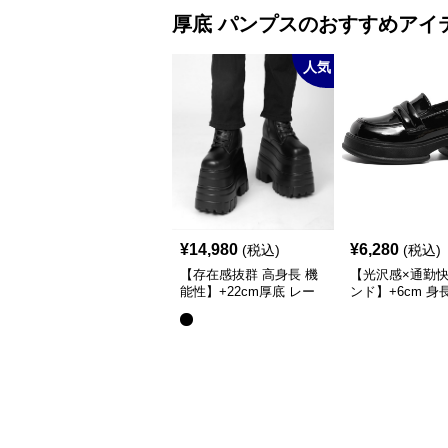
カット
厚底
パンプス
のおすすめアイ
人気
¥
14,980
¥
6,280
(税込)
(税込)
【存在感抜群 高身長 機
【光沢感×通勤快
能性】+22cm厚底 レー
ンド】+6cm 身
スアップブーツ（編み上
ローファー
げ）