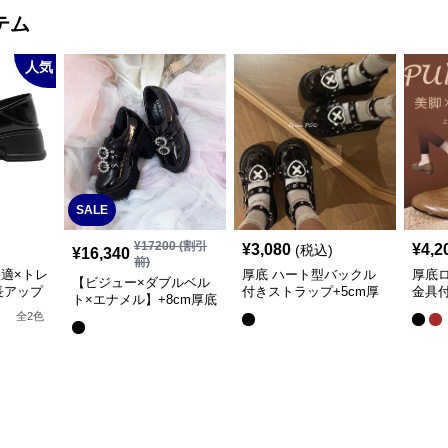
テム
人気
SALE
¥
17200
(割引
¥
3,080
¥
4,2
(税込)
¥
16,340
前)
適×トレ
厚底 ハート型バックル
厚底
【ビジュー×ダブルベル
長アップ
付きストラップ+5cm厚
金具
ト×エナメル】+8cm厚底
底ローファー
やす
スタイルアップローファ
全
2
色
ー