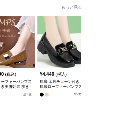
もっと見る
00
¥
4,440
¥
7,670
(税込)
(税込)
(税込)
ローファーパンプス
厚底 金具チェーン付き
+6cm厚底クロスベルト
付き美脚効果 歩き
厚底ローファーパンプス
サンダル レディース夏
い
靴
全
2
色
全
2
色