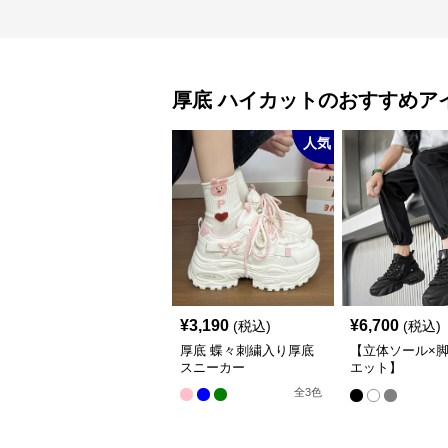
厚底
ハイカット
のおすすめア
人気
¥
3,190
¥
6,700
(税込)
(税込)
厚底 蝶々刺繍入り厚底
【立体ソール×
スニーカー
エット】
12cm/10cm/8c
全
3
色
底 ボリュームソ
体設計ハイカッ
カー｜スニーカ