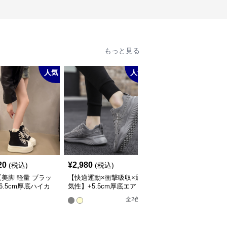
もっと見る
人気
人気
人
20
¥
2,980
¥
3,380
(税込)
(税込)
(税込)
美脚 軽量 ブラッ
【快適運動×衝撃吸収×通
【防寒×スタイルアップ
6.5cm厚底ハイカ
気性】+5.5cm厚底エア
軽量】+4.5cm厚底ムー
スニーカー
ークッションスニーカー
トンブーツ
全
2
色
全
2
色