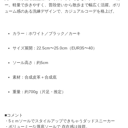
ー。軽量で歩きやすく、普段使いから散歩まで幅広く活躍。ボリ
ューム感のある洗練デザインで、カジュアルコーデを格上げ。
カラー：ホワイト／ブラック／カーキ
サイズ展開：22.5cm〜25.0cm（EUR35〜40）
ソール高さ：約5cm
素材：合成皮革＋合成底
重量：約700g（片足・推定）
■コメント
・5ｃｍソールでスタイルアップできちゃうダッドスニーカー
・ボリューミーな厚底ソールで 存在感は抜群。