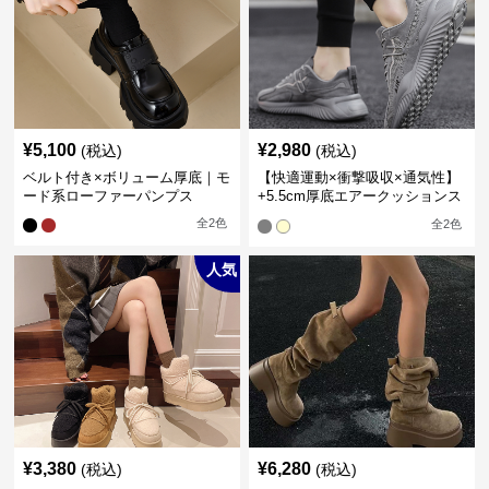
¥
5,100
¥
2,980
(税込)
(税込)
ベルト付き×ボリューム厚底｜モ
【快適運動×衝撃吸収×通気性】
ード系ローファーパンプス
+5.5cm厚底エアークッションス
ニーカー
全
2
色
全
2
色
人気
¥
3,380
¥
6,280
(税込)
(税込)