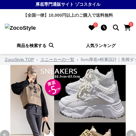
厚底専門通販サイト ゾコスタイル
【全国一律】10,000円以上のご購入で送料無料
0
0
商品を検索する
人気ランキング
ZocoStyle TOP
›
スニーカーの一覧
›
5cm厚底×軽量設計｜美脚ダ