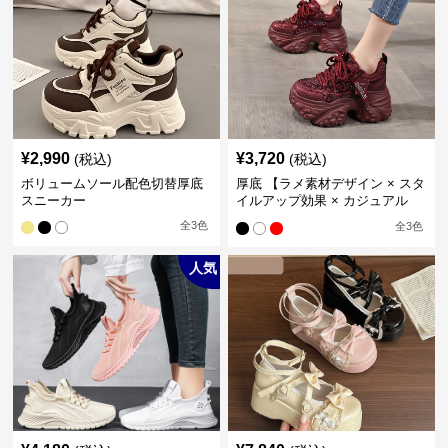
¥
2,990
¥
3,720
(税込)
(税込)
ボリュームソール配色切替厚底
厚底 【ラメ素材デザイン × スタ
スニーカー
イルアップ効果 × カジュアル
系】厚底デザインスニーカー
全
3
色
全
3
色
人気