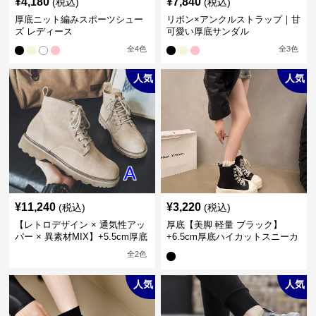
¥
4,180
¥
7,840
(税込)
(税込)
厚底ニット編みスポーツシュー
リボン×アンクルストラップ｜甘
ズ レディース
可愛い厚底サンダル
全
4
色
全
3
色
人気
人気
¥
11,240
¥
3,220
(税込)
(税込)
【レトロデザイン × 通気性アッ
厚底【美脚 軽量 ブラック】
パー × 異素材MIX】+5.5cm厚底
+6.5cm厚底ハイカットスニーカ
メンズハイカットブーツ
ー
全
2
色
人気
人気