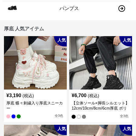
パンプス
厚底 人気アイテム
人気
人気
¥
3,190
¥
6,700
(税込)
(税込)
厚底 蝶々刺繍入り厚底スニーカ
【立体ソール×脚長シルエット】
ー
12cm/10cm/8cm/6cm厚底 ボリ
ュームソール立体設計ハイカッ
全
3
色
全
3
色
トスニーカー｜スニーカー・ハ
イカット
人気
人気