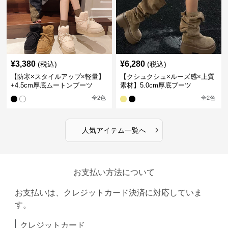
¥
3,380
¥
6,280
(税込)
(税込)
【防寒×スタイルアップ×軽量】
【クシュクシュ×ルーズ感×上質
+4.5cm厚底ムートンブーツ
素材】5.0cm厚底ブーツ
全
2
色
全
2
色
›
人気アイテム一覧へ
お支払い方法について
お支払いは、クレジットカード決済に対応していま
す。
クレジットカード