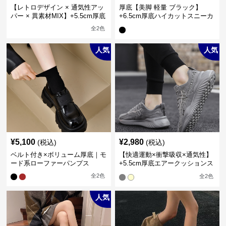
【レトロデザイン × 通気性アッ
厚底【美脚 軽量 ブラック】
パー × 異素材MIX】+5.5cm厚底
+6.5cm厚底ハイカットスニーカ
メンズハイカットブーツ
ー
全
2
色
人気
人気
¥
5,100
¥
2,980
(税込)
(税込)
ベルト付き×ボリューム厚底｜モ
【快適運動×衝撃吸収×通気性】
ード系ローファーパンプス
+5.5cm厚底エアークッションス
ニーカー
全
2
色
全
2
色
人気