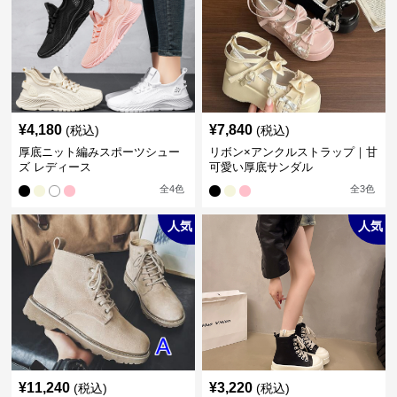
¥
4,180
¥
7,840
(税込)
(税込)
厚底ニット編みスポーツシュー
リボン×アンクルストラップ｜甘
ズ レディース
可愛い厚底サンダル
全
4
色
全
3
色
人気
人気
¥
11,240
¥
3,220
(税込)
(税込)