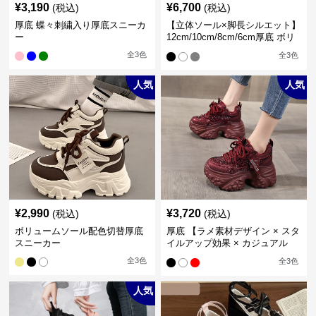
¥
3,190
¥
6,700
(税込)
(税込)
厚底 蝶々刺繍入り厚底スニーカ
【立体ソール×脚長シルエット】
ー
12cm/10cm/8cm/6cm厚底 ボリ
ュームソール立体設計ハイカッ
全
3
色
全
3
色
トスニーカー｜スニーカー・ハ
イカット
人気
人気
¥
2,990
¥
3,720
(税込)
(税込)
ボリュームソール配色切替厚底
厚底 【ラメ素材デザイン × スタ
スニーカー
イルアップ効果 × カジュアル
系】厚底デザインスニーカー
全
3
色
全
3
色
人気