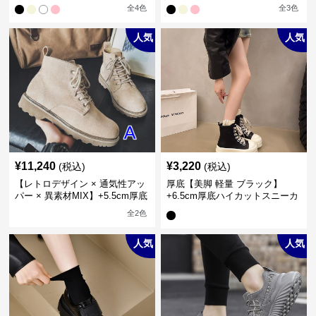
全
4
色
全
3
色
人気
人気
¥
11,240
¥
3,220
(税込)
(税込)
【レトロデザイン × 通気性アッ
厚底【美脚 軽量 ブラック】
パー × 異素材MIX】+5.5cm厚底
+6.5cm厚底ハイカットスニーカ
メンズハイカットブーツ
ー
全
2
色
人気
人気