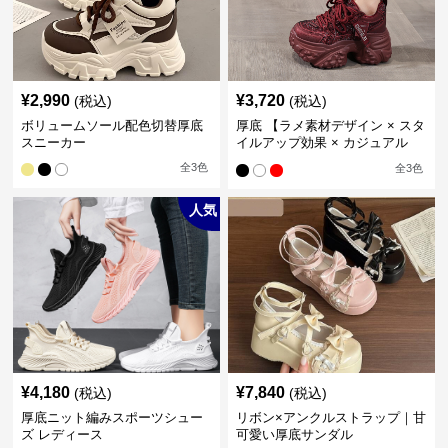
¥
2,990
¥
3,720
(税込)
(税込)
ボリュームソール配色切替厚底
厚底 【ラメ素材デザイン × スタ
スニーカー
イルアップ効果 × カジュアル
系】厚底デザインスニーカー
全
3
色
全
3
色
人気
¥
4,180
¥
7,840
(税込)
(税込)
厚底ニット編みスポーツシュー
リボン×アンクルストラップ｜甘
ズ レディース
可愛い厚底サンダル