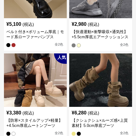
¥
5,100
¥
2,980
(税込)
(税込)
ベルト付き×ボリューム厚底｜モ
【快適運動×衝撃吸収×通気性】
ード系ローファーパンプス
+5.5cm厚底エアークッションス
ニーカー
全
2
色
全
2
色
人気
¥
3,380
¥
6,280
(税込)
(税込)
【防寒×スタイルアップ×軽量】
【クシュクシュ×ルーズ感×上質
+4.5cm厚底ムートンブーツ
素材】5.0cm厚底ブーツ
全
2
色
全
2
色