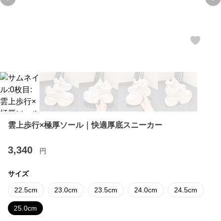
Previous slide
Ne
雲上歩行×極厚ソール｜快適厚底スニーカー
3,340
円
サイズ
22.5cm
23.0cm
23.5cm
24.0cm
24.5cm
25.0cm