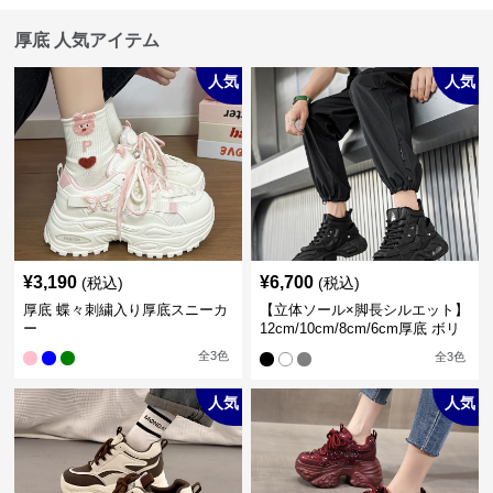
厚底 人気アイテム
人気
人気
¥
3,190
¥
6,700
(税込)
(税込)
厚底 蝶々刺繍入り厚底スニーカ
【立体ソール×脚長シルエット】
ー
12cm/10cm/8cm/6cm厚底 ボリ
ュームソール立体設計ハイカッ
全
3
色
全
3
色
トスニーカー｜スニーカー・ハ
イカット
人気
人気