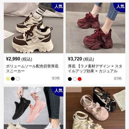
イカット
人気
人気
¥
2,990
¥
3,720
(税込)
(税込)
ボリュームソール配色切替厚底
厚底 【ラメ素材デザイン × スタ
スニーカー
イルアップ効果 × カジュアル
系】厚底デザインスニーカー
全
3
色
全
3
色
人気