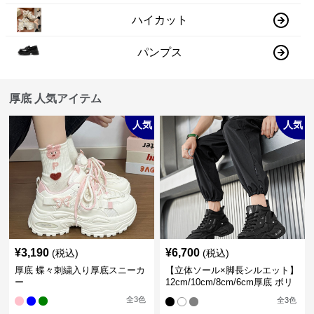
ハイカット
パンプス
厚底 人気アイテム
人気
人気
¥
3,190
¥
6,700
(税込)
(税込)
厚底 蝶々刺繍入り厚底スニーカ
【立体ソール×脚長シルエット】
ー
12cm/10cm/8cm/6cm厚底 ボリ
ュームソール立体設計ハイカッ
全
3
色
全
3
色
トスニーカー｜スニーカー・ハ