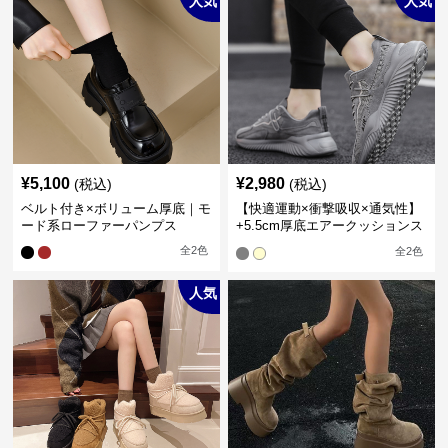
人気
人気
¥
5,100
¥
2,980
(税込)
(税込)
ベルト付き×ボリューム厚底｜モ
【快適運動×衝撃吸収×通気性】
ード系ローファーパンプス
+5.5cm厚底エアークッションス
ニーカー
全
2
色
全
2
色
人気