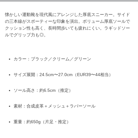
懐かしい運動靴を現代風にアレンジした厚底スニーカー。サイド
の三本線がスポーティーな印象を演出。ボリューム厚底ソールで
クッション性も高く、長時間歩いても疲れにくい。ラギッドソー
ルでグリップ力も◎。
カラー：ブラック／クリーム／グリーン
サイズ展開：24.5cm〜27.0cm（EUR39〜44相当）
ソール高さ：約6.5cm（推定）
素材：合成皮革＋メッシュ＋ラバーソール
重量：約650g（片足・推定）