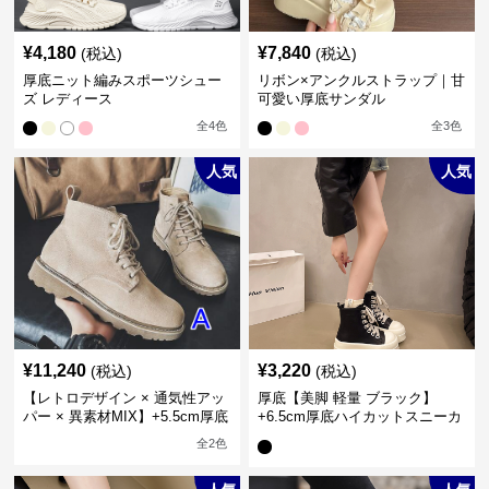
¥
4,180
¥
7,840
(税込)
(税込)
厚底ニット編みスポーツシュー
リボン×アンクルストラップ｜甘
ズ レディース
可愛い厚底サンダル
全
4
色
全
3
色
人気
人気
¥
11,240
¥
3,220
(税込)
(税込)
【レトロデザイン × 通気性アッ
厚底【美脚 軽量 ブラック】
パー × 異素材MIX】+5.5cm厚底
+6.5cm厚底ハイカットスニーカ
メンズハイカットブーツ
ー
全
2
色