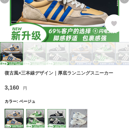
Previous slide
Ne
復古風×三本線デザイン｜厚底ランニングスニーカー
3,160
円
カラー:
ベージュ