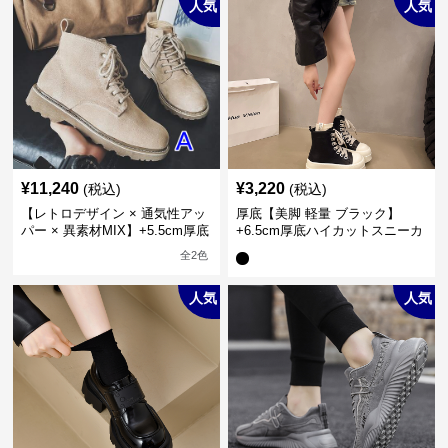
人気
人気
¥
11,240
¥
3,220
(税込)
(税込)
【レトロデザイン × 通気性アッ
厚底【美脚 軽量 ブラック】
パー × 異素材MIX】+5.5cm厚底
+6.5cm厚底ハイカットスニーカ
メンズハイカットブーツ
ー
全
2
色
人気
人気