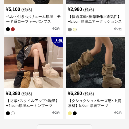
¥
5,100
¥
2,980
(税込)
(税込)
ベルト付き×ボリューム厚底｜モ
【快適運動×衝撃吸収×通気性】
ード系ローファーパンプス
+5.5cm厚底エアークッションス
ニーカー
全
2
色
全
2
色
人気
¥
3,380
¥
6,280
(税込)
(税込)
【防寒×スタイルアップ×軽量】
【クシュクシュ×ルーズ感×上質
+4.5cm厚底ムートンブーツ
素材】5.0cm厚底ブーツ
全
2
色
全
2
色