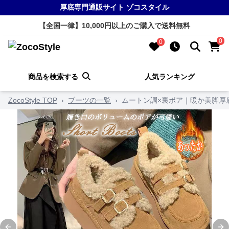
厚底専門通販サイト ゾコスタイル
【全国一律】10,000円以上のご購入で送料無料
0
0
商品を検索する
人気ランキング
ZocoStyle TOP
›
ブーツの一覧
›
ムートン調×裏ボア｜暖か美脚厚