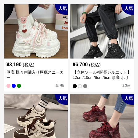
人気
人気
¥
3,190
¥
6,700
(税込)
(税込)
厚底 蝶々刺繍入り厚底スニーカ
【立体ソール×脚長シルエット】
ー
12cm/10cm/8cm/6cm厚底 ボリ
ュームソール立体設計ハイカッ
全
3
色
全
3
色
トスニーカー｜スニーカー・ハ
イカット
人気
人気