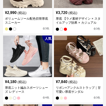
¥
2,990
¥
3,720
(税込)
(税込)
ボリュームソール配色切替厚底
厚底 【ラメ素材デザイン × スタ
スニーカー
イルアップ効果 × カジュアル
系】厚底デザインスニーカー
全
3
色
全
3
色
人気
¥
4,180
¥
7,840
(税込)
(税込)
厚底ニット編みスポーツシュー
リボン×アンクルストラップ｜甘
ズ レディース
可愛い厚底サンダル
全
4
色
全
3
色