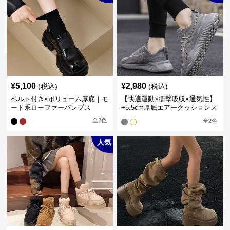
¥
5,100
¥
2,980
(税込)
(税込)
ベルト付き×ボリューム厚底｜モ
【快適運動×衝撃吸収×通気性】
ード系ローファーパンプス
+5.5cm厚底エアークッションス
ニーカー
全
2
色
全
2
色
人気