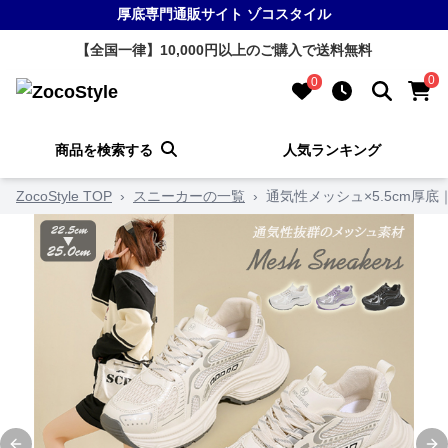
厚底専門通販サイト ゾコスタイル
【全国一律】10,000円以上のご購入で送料無料
0
0
商品を検索する
人気ランキング
ZocoStyle TOP
›
スニーカーの一覧
›
通気性メッシュ×5.5cm厚