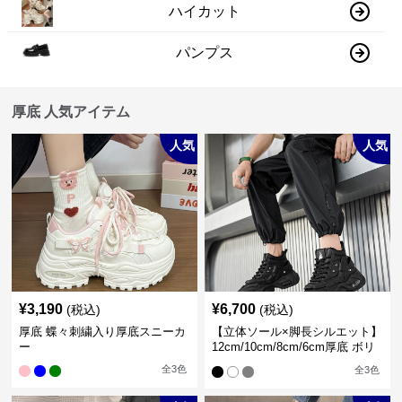
ハイカット
パンプス
厚底 人気アイテム
人気
人気
¥
3,190
¥
6,700
(税込)
(税込)
厚底 蝶々刺繍入り厚底スニーカ
【立体ソール×脚長シルエット】
ー
12cm/10cm/8cm/6cm厚底 ボリ
ュームソール立体設計ハイカッ
全
3
色
全
3
色
トスニーカー｜スニーカー・ハ
イカット