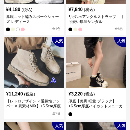
¥
4,180
¥
7,840
(税込)
(税込)
厚底ニット編みスポーツシュー
リボン×アンクルストラップ｜甘
ズ レディース
可愛い厚底サンダル
全
4
色
全
3
色
人気
人気
¥
11,240
¥
3,220
(税込)
(税込)
【レトロデザイン × 通気性アッ
厚底【美脚 軽量 ブラック】
パー × 異素材MIX】+5.5cm厚底
+6.5cm厚底ハイカットスニーカ
メンズハイカットブーツ
ー
全
2
色
人気
人気