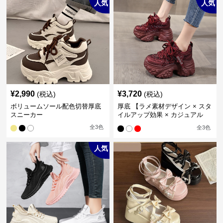
人気
人気
¥
2,990
¥
3,720
(税込)
(税込)
ボリュームソール配色切替厚底
厚底 【ラメ素材デザイン × スタ
スニーカー
イルアップ効果 × カジュアル
系】厚底デザインスニーカー
全
3
色
全
3
色
人気