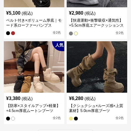
¥
5,100
¥
2,980
(税込)
(税込)
ベルト付き×ボリューム厚底｜モ
【快適運動×衝撃吸収×通気性】
ード系ローファーパンプス
+5.5cm厚底エアークッションス
ニーカー
全
2
色
全
2
色
人気
¥
3,380
¥
6,280
(税込)
(税込)
【防寒×スタイルアップ×軽量】
【クシュクシュ×ルーズ感×上質
+4.5cm厚底ムートンブーツ
素材】5.0cm厚底ブーツ
全
2
色
全
2
色