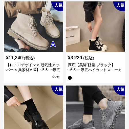
人気
人気
¥
11,240
¥
3,220
(税込)
(税込)
【レトロデザイン × 通気性アッ
厚底【美脚 軽量 ブラック】
パー × 異素材MIX】+5.5cm厚底
+6.5cm厚底ハイカットスニーカ
メンズハイカットブーツ
ー
全
2
色
人気
人気