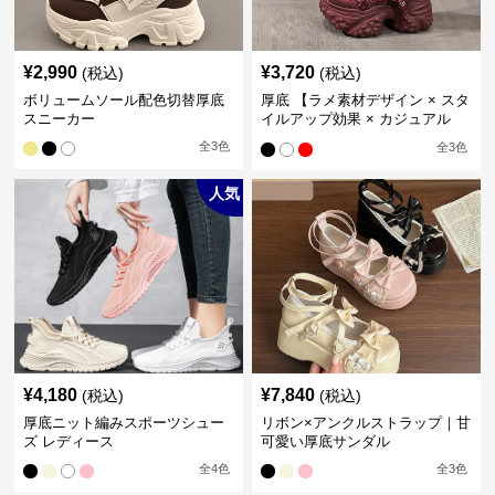
¥
2,990
¥
3,720
(税込)
(税込)
ボリュームソール配色切替厚底
厚底 【ラメ素材デザイン × スタ
スニーカー
イルアップ効果 × カジュアル
系】厚底デザインスニーカー
全
3
色
全
3
色
人気
¥
4,180
¥
7,840
(税込)
(税込)
厚底ニット編みスポーツシュー
リボン×アンクルストラップ｜甘
ズ レディース
可愛い厚底サンダル
全
4
色
全
3
色