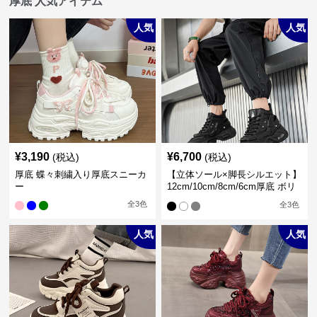
厚底 人気アイテム
人気
人気
¥
3,190
¥
6,700
(税込)
(税込)
厚底 蝶々刺繍入り厚底スニーカ
【立体ソール×脚長シルエット】
ー
12cm/10cm/8cm/6cm厚底 ボリ
ュームソール立体設計ハイカッ
全
3
色
全
3
色
トスニーカー｜スニーカー・ハ
イカット
人気
人気