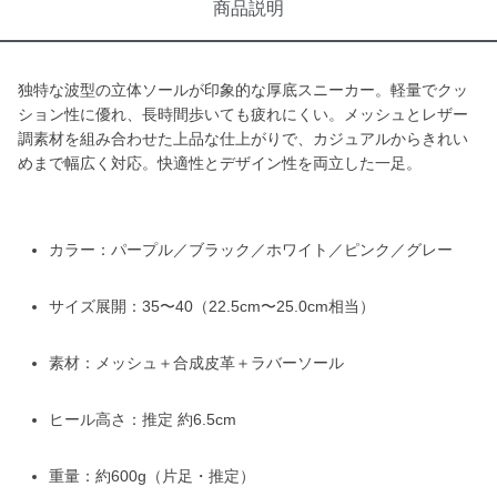
商品説明
独特な波型の立体ソールが印象的な厚底スニーカー。軽量でクッ
ション性に優れ、長時間歩いても疲れにくい。メッシュとレザー
調素材を組み合わせた上品な仕上がりで、カジュアルからきれい
めまで幅広く対応。快適性とデザイン性を両立した一足。
カラー：パープル／ブラック／ホワイト／ピンク／グレー
サイズ展開：35〜40（22.5cm〜25.0cm相当）
素材：メッシュ＋合成皮革＋ラバーソール
ヒール高さ：推定 約6.5cm
重量：約600g（片足・推定）