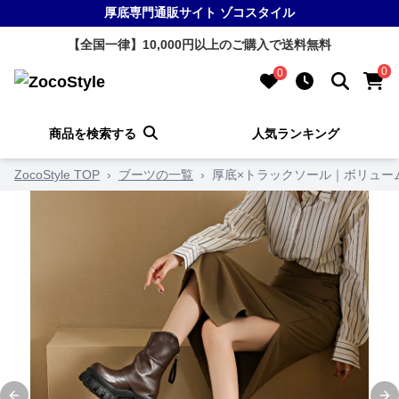
厚底専門通販サイト ゾコスタイル
【全国一律】10,000円以上のご購入で送料無料
0
0
商品を検索する
人気ランキング
ZocoStyle TOP
›
ブーツの一覧
›
厚底×トラックソール｜ボリュー