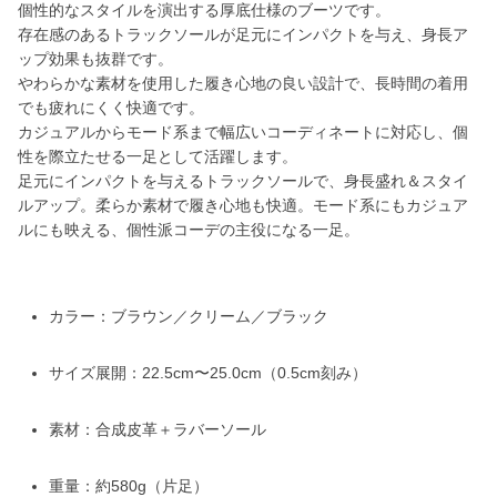
個性的なスタイルを演出する厚底仕様のブーツです。
存在感のあるトラックソールが足元にインパクトを与え、身長ア
ップ効果も抜群です。
やわらかな素材を使用した履き心地の良い設計で、長時間の着用
でも疲れにくく快適です。
カジュアルからモード系まで幅広いコーディネートに対応し、個
性を際立たせる一足として活躍します。
足元にインパクトを与えるトラックソールで、身長盛れ＆スタイ
ルアップ。柔らか素材で履き心地も快適。モード系にもカジュア
ルにも映える、個性派コーデの主役になる一足。
カラー：ブラウン／クリーム／ブラック
サイズ展開：22.5cm〜25.0cm（0.5cm刻み）
素材：合成皮革＋ラバーソール
重量：約580g（片足）