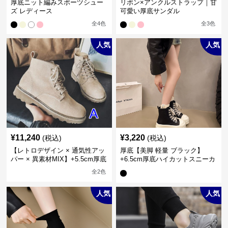
厚底ニット編みスポーツシュー
リボン×アンクルストラップ｜甘
ズ レディース
可愛い厚底サンダル
全
4
色
全
3
色
人気
人気
¥
11,240
¥
3,220
(税込)
(税込)
【レトロデザイン × 通気性アッ
厚底【美脚 軽量 ブラック】
パー × 異素材MIX】+5.5cm厚底
+6.5cm厚底ハイカットスニーカ
メンズハイカットブーツ
ー
全
2
色
人気
人気