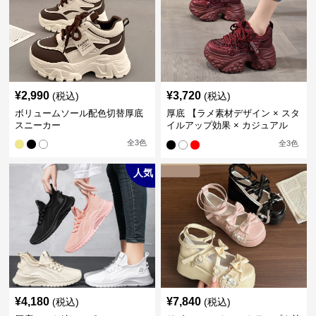
¥
2,990
¥
3,720
(税込)
(税込)
ボリュームソール配色切替厚底
厚底 【ラメ素材デザイン × スタ
スニーカー
イルアップ効果 × カジュアル
系】厚底デザインスニーカー
全
3
色
全
3
色
人気
¥
4,180
¥
7,840
(税込)
(税込)