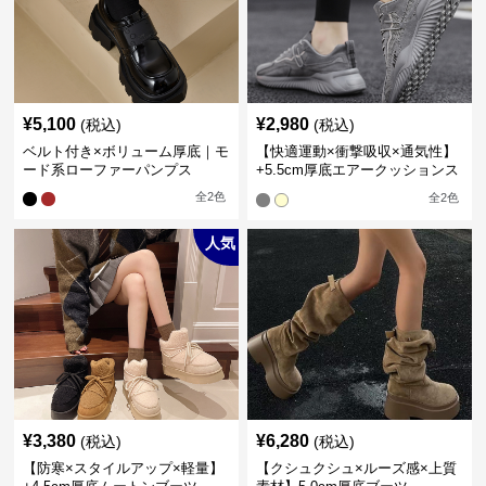
¥
5,100
¥
2,980
(税込)
(税込)
ベルト付き×ボリューム厚底｜モ
【快適運動×衝撃吸収×通気性】
ード系ローファーパンプス
+5.5cm厚底エアークッションス
ニーカー
全
2
色
全
2
色
人気
¥
3,380
¥
6,280
(税込)
(税込)
【防寒×スタイルアップ×軽量】
【クシュクシュ×ルーズ感×上質