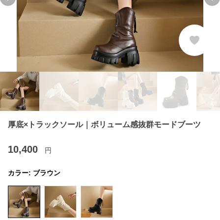
Previous slide
Ne
厚底×トラックソール｜ボリューム感抜群モードブーツ
10,400
円
カラー:
ブラウン