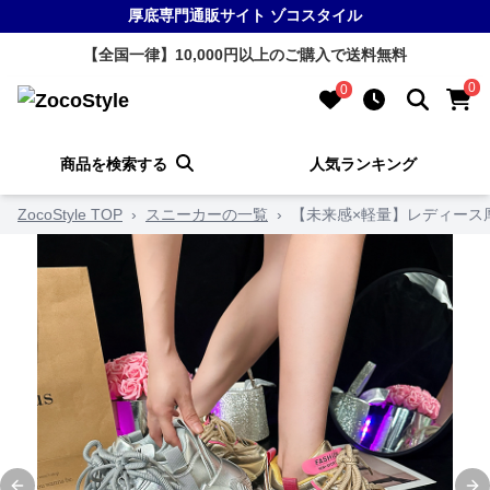
厚底専門通販サイト ゾコスタイル
【全国一律】10,000円以上のご購入で送料無料
0
0
商品を検索する
人気ランキング
ZocoStyle TOP
›
スニーカーの一覧
›
【未来感×軽量】レディース