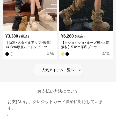
¥
3,380
¥
6,280
(税込)
(税込)
【防寒×スタイルアップ×軽量】
【クシュクシュ×ルーズ感×上質
+4.5cm厚底ムートンブーツ
素材】5.0cm厚底ブーツ
全
2
色
全
2
色
›
人気アイテム一覧へ
お支払い方法について
お支払いは、クレジットカード決済に対応していま
す。