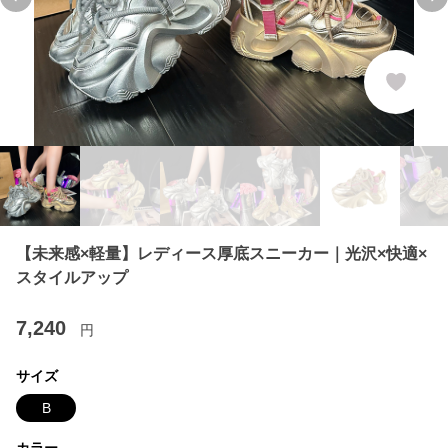
Previous slide
Ne
【未来感×軽量】レディース厚底スニーカー｜光沢×快適×
スタイルアップ
7,240
円
サイズ
B