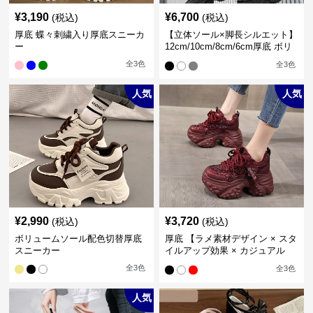
¥
3,190
¥
6,700
(税込)
(税込)
厚底 蝶々刺繍入り厚底スニーカ
【立体ソール×脚長シルエット】
ー
12cm/10cm/8cm/6cm厚底 ボリ
ュームソール立体設計ハイカッ
全
3
色
全
3
色
トスニーカー｜スニーカー・ハ
イカット
人気
人気
¥
2,990
¥
3,720
(税込)
(税込)
ボリュームソール配色切替厚底
厚底 【ラメ素材デザイン × スタ
スニーカー
イルアップ効果 × カジュアル
系】厚底デザインスニーカー
全
3
色
全
3
色
人気