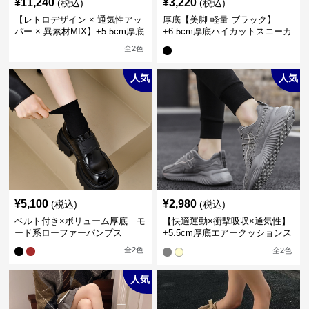
¥
11,240
¥
3,220
(税込)
(税込)
【レトロデザイン × 通気性アッ
厚底【美脚 軽量 ブラック】
パー × 異素材MIX】+5.5cm厚底
+6.5cm厚底ハイカットスニーカ
メンズハイカットブーツ
ー
全
2
色
人気
人気
¥
5,100
¥
2,980
(税込)
(税込)
ベルト付き×ボリューム厚底｜モ
【快適運動×衝撃吸収×通気性】
ード系ローファーパンプス
+5.5cm厚底エアークッションス
ニーカー
全
2
色
全
2
色
人気