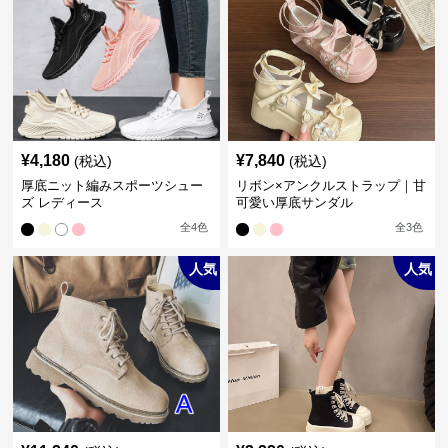
¥
4,180
¥
7,840
(税込)
(税込)
厚底ニット編みスポーツシュー
リボン×アンクルストラップ｜甘
ズ レディース
可愛い厚底サンダル
全
4
色
全
3
色
人気
人気