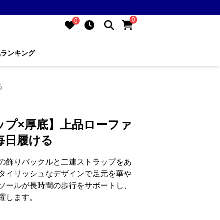
0
0
気ランキング
る
ップ×厚底】上品ローファ
毎日履ける
の飾りバックルと二連ストラップをあ
タイリッシュなデザインで足元を華や
ソールが長時間の歩行をサポートし、
躍します。