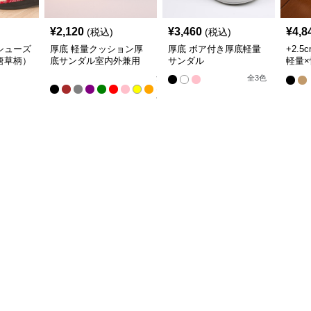
¥
2,120
¥
3,460
¥
4,8
(税込)
(税込)
シューズ
厚底 軽量クッション厚
厚底 ボア付き厚底軽量
+2.
唐草柄）
底サンダル室内外兼用
サンダル
軽量
裏起
全
全
3
色
10
色