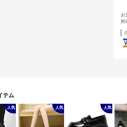
お
対
イテム
人気
人気
人気