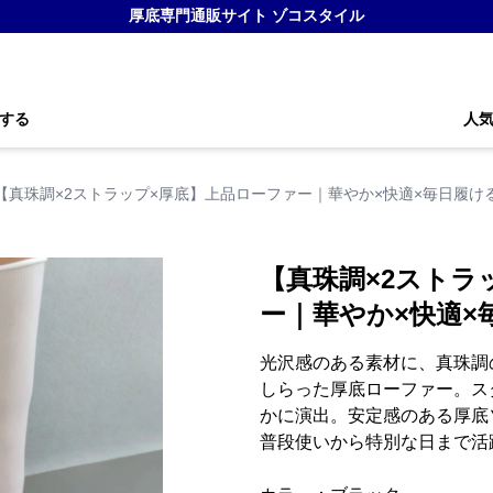
厚底専門通販サイト ゾコスタイル
する
人
【真珠調×2ストラップ×厚底】上品ローファー｜華やか×快適×毎日履け
【真珠調×2ストラ
ー｜華やか×快適×
光沢感のある素材に、真珠調
しらった厚底ローファー。ス
かに演出。安定感のある厚底
普段使いから特別な日まで活