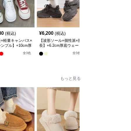
SALE
¥
17200
(割引
80
¥
6,200
(税込)
(税込)
¥
16,340
前)
長×軽量キャンバス×
【波形ソール×個性派×脚
【ビジュー×ダブルベル
ンプル】+10cm厚
長】+6.2cm厚底ウェー
ト×エナメル】+8cm厚
長アップ スニーカ
ブスニーカー｜2色展
スタイルアップローファ
全
3
色
全
3
色
開・26cm対応
ー
もっと見る