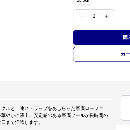
25.0cm
1
購
カー
ックルと二連ストラップをあしらった厚底ローファ
を華やかに演出。安定感のある厚底ソールが長時間の
な日まで活躍します。