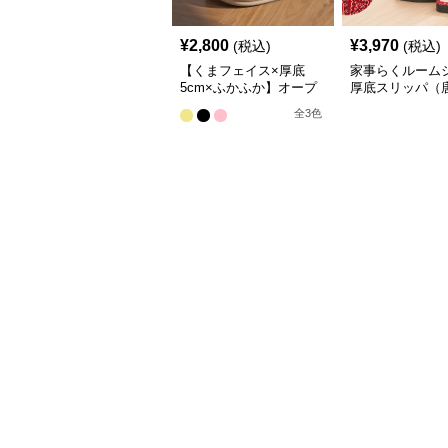
¥
2,800
¥
3,970
(税込)
(税込)
【くまフェイス×厚底
家事らくルーム
5cm×ふかふか】オープ
厚底スリッパ（
ントゥルームシューズ｜
全
3
色
通気・静音・滑り止め｜
男女兼用