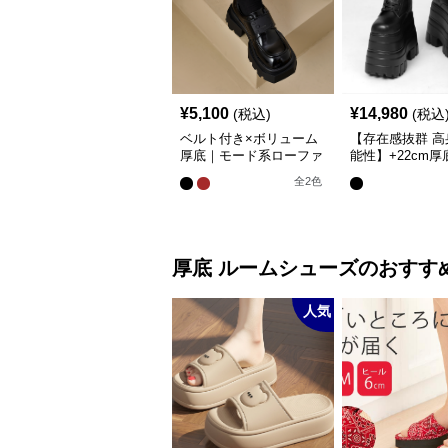
¥
5,100
¥
14,980
(税込)
(税込
ベルト付き×ボリューム
【存在感抜群 高
厚底｜モード系ローファ
能性】+22cm厚
ーパンプス
スアップブーツ
全
2
色
げ）
厚底
ルームシューズ
のおすす
人気