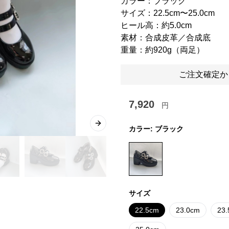
カラー：ブラック
サイズ：22.5cm〜25.0cm
ヒール高：約5.0cm
素材：合成皮革／合成底
重量：約920g（両足）
ご注文確定か
7,920
円
Next slide
カラー:
ブラック
サイズ
22.5cm
23.0cm
23