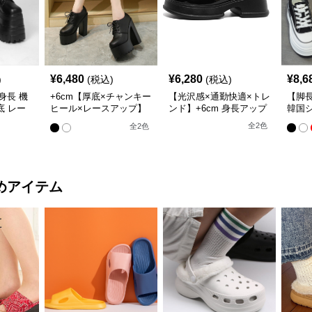
¥
6,480
¥
6,280
¥
8,6
)
(税込)
(税込)
身長 機
+6cm【厚底×チャンキー
【光沢感×通勤快適×トレ
【脚
底 レー
ヒール×レースアップ】
ンド】+6cm 身長アップ
韓国シ
（編み上
モードローファー
ローファー
底 身
全
2
色
全
2
色
ー
めアイテム