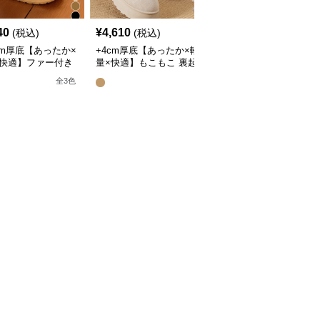
40
¥
4,610
¥
3,160
(税込)
(税込)
(税込)
5cm厚底【あったか×
+4cm厚底【あったか×軽
【面ファスナー×安定ホ
×快適】ファー付き
量×快適】もこもこ 裏起
ールド×歩きやすい】
毛ルームシューズ
毛ルームシューズ
+4.5cm厚底ダブルベル
全
3
色
全
2
色
トスポーツサンダル