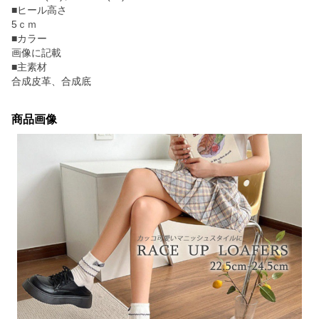
■ヒール高さ
5ｃｍ
■カラー
画像に記載
■主素材
合成皮革、合成底
商品画像