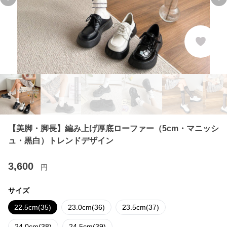
Previous slide
Ne
【美脚・脚長】編み上げ厚底ローファー（5cm・マニッシ
ュ・黒白）トレンドデザイン
3,600
円
サイズ
22.5cm(35)
23.0cm(36)
23.5cm(37)
24.0cm(38)
24.5cm(39)