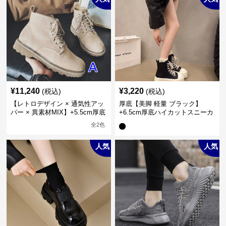
¥
11,240
¥
3,220
(税込)
(税込)
【レトロデザイン × 通気性アッ
厚底【美脚 軽量 ブラック】
パー × 異素材MIX】+5.5cm厚底
+6.5cm厚底ハイカットスニーカ
メンズハイカットブーツ
ー
全
2
色
人気
人気