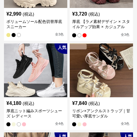
¥
2,990
¥
3,720
(税込)
(税込)
ボリュームソール配色切替厚底
厚底 【ラメ素材デザイン × スタ
スニーカー
イルアップ効果 × カジュアル
系】厚底デザインスニーカー
全
3
色
全
3
色
人気
¥
4,180
¥
7,840
(税込)
(税込)
厚底ニット編みスポーツシュー
リボン×アンクルストラップ｜甘
ズ レディース
可愛い厚底サンダル
全
4
色
全
3
色
人気
人気