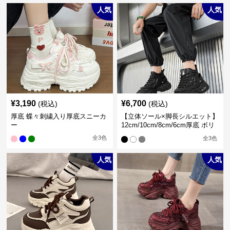
人気
人気
¥
3,190
¥
6,700
(税込)
(税込)
厚底 蝶々刺繍入り厚底スニーカ
【立体ソール×脚長シルエット】
ー
12cm/10cm/8cm/6cm厚底 ボリ
ュームソール立体設計ハイカッ
全
3
色
全
3
色
トスニーカー｜スニーカー・ハ
イカット
人気
人気