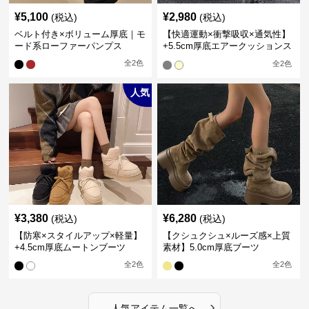
¥
5,100
¥
2,980
(税込)
(税込)
ベルト付き×ボリューム厚底｜モ
【快適運動×衝撃吸収×通気性】
ード系ローファーパンプス
+5.5cm厚底エアークッションス
ニーカー
全
2
色
全
2
色
人気
¥
3,380
¥
6,280
(税込)
(税込)
【防寒×スタイルアップ×軽量】
【クシュクシュ×ルーズ感×上質
+4.5cm厚底ムートンブーツ
素材】5.0cm厚底ブーツ
全
2
色
全
2
色
›
人気アイテム一覧へ