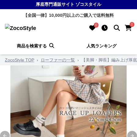
厚底専門通販サイト ゾコスタイル
【全国一律】10,000円以上のご購入で送料無料
0
0
商品を検索する
人気ランキング
ZocoStyle TOP
›
ローファーの一覧
›
【美脚・脚長】編み上げ厚底