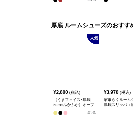
げ）
厚底
ルームシューズ
のおすす
人気
¥
2,800
¥
3,970
(税込)
(税込)
【くまフェイス×厚底
家事らくルーム
5cm×ふかふか】オープ
厚底スリッパ（
ントゥルームシューズ｜
全
3
色
通気・静音・滑り止め｜
男女兼用