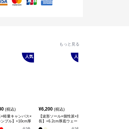
もっと見る
人気
人気
SALE
¥
17200
(割引
80
¥
6,200
(税込)
(税込)
¥
16,340
前)
長×軽量キャンバス×
【波形ソール×個性派×脚
【ビジュー×ダブルベル
ンプル】+10cm厚
長】+6.2cm厚底ウェー
ト×エナメル】+8cm厚
長アップ スニーカ
ブスニーカー｜2色展
スタイルアップローファ
全
3
色
全
3
色