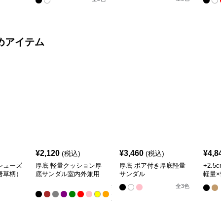
ー
めアイテム
¥
2,120
¥
3,460
¥
4,8
(税込)
(税込)
シューズ
厚底 軽量クッション厚
厚底 ボア付き厚底軽量
+2.
唐草柄）
底サンダル室内外兼用
サンダル
軽量
裏起
全
全
3
色
10
色