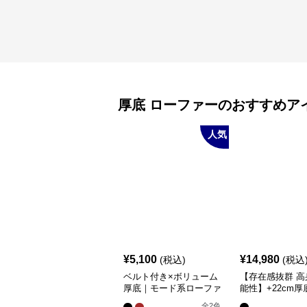
厚底
ローファー
のおすすめア
人気
¥
5,100
¥
14,980
(税込)
(税込
ベルト付き×ボリューム
【存在感抜群 高
厚底｜モード系ローファ
能性】+22cm厚
ーパンプス
スアップブーツ
全
2
色