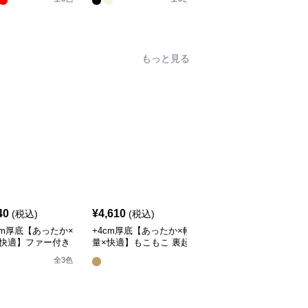
開・26cm対応
ー
もっと見る
40
¥
4,610
¥
3,160
(税込)
(税込)
(税込)
5cm厚底【あったか×
+4cm厚底【あったか×軽
【面ファスナー×安定ホ
×快適】ファー付き
量×快適】もこもこ 裏起
ールド×歩きやすい】
毛ルームシューズ
毛ルームシューズ
+4.5cm厚底ダブルベル
全
3
色
全
2
色
トスポーツサンダル