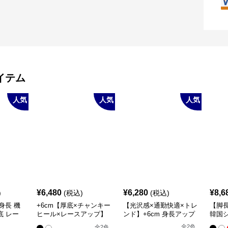
イテム
人気
人気
人気
¥
6,480
¥
6,280
¥
8,6
)
(税込)
(税込)
身長 機
+6cm【厚底×チャンキー
【光沢感×通勤快適×トレ
【脚
底 レー
ヒール×レースアップ】
ンド】+6cm 身長アップ
韓国シ
（編み上
モードローファー
ローファー
底 身
全
2
色
全
2
色