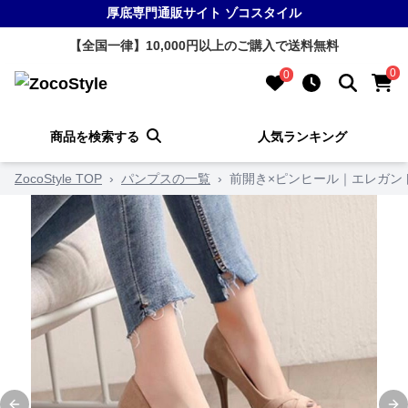
厚底専門通販サイト ゾコスタイル
【全国一律】10,000円以上のご購入で送料無料
0
0
商品を検索する
人気ランキング
ZocoStyle TOP
›
パンプスの一覧
›
前開き×ピンヒール｜エレガン