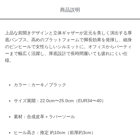
商品説明
上品な前開きデザインと立体ギャザーが足元を美しく演出する厚
底パンプス。高めのプラットフォームで脚長効果を発揮し、細身
のピンヒールで女性らしいシルエットに。オフィスからパーティ
ーまで幅広く活躍し、厚底設計で長時間履いても疲れにくい仕
様。
カラー：カーキ／ブラック
サイズ展開：22.0cm〜25.0cm（EUR34〜40）
素材：合成皮革＋ラバーソール
ヒール高さ：推定 約10cm（前厚約3cm）