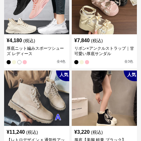
¥
4,180
¥
7,840
(税込)
(税込)
厚底ニット編みスポーツシュー
リボン×アンクルストラップ｜甘
ズ レディース
可愛い厚底サンダル
全
4
色
全
3
色
人気
人気
¥
11,240
¥
3,220
(税込)
(税込)
【レトロデザイン × 通気性アッ
厚底【美脚 軽量 ブラック】