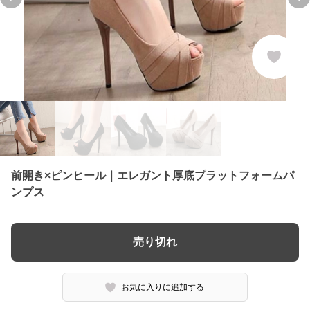
Previous slide
Ne
前開き×ピンヒール｜エレガント厚底プラットフォームパ
ンプス
売り切れ
お気に入りに追加する