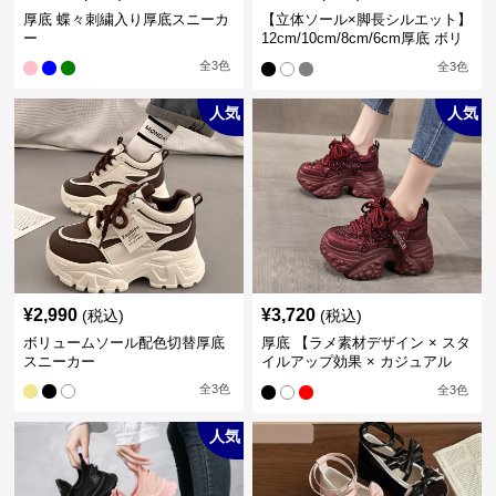
厚底 蝶々刺繍入り厚底スニーカ
【立体ソール×脚長シルエット】
ー
12cm/10cm/8cm/6cm厚底 ボリ
ュームソール立体設計ハイカッ
全
3
色
全
3
色
トスニーカー｜スニーカー・ハ
イカット
人気
人気
¥
2,990
¥
3,720
(税込)
(税込)
ボリュームソール配色切替厚底
厚底 【ラメ素材デザイン × スタ
スニーカー
イルアップ効果 × カジュアル
系】厚底デザインスニーカー
全
3
色
全
3
色
人気