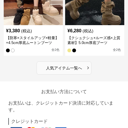
¥
3,380
¥
6,280
(税込)
(税込)
【防寒×スタイルアップ×軽量】
【クシュクシュ×ルーズ感×上質
+4.5cm厚底ムートンブーツ
素材】5.0cm厚底ブーツ
全
2
色
全
2
色
›
人気アイテム一覧へ
お支払い方法について
お支払いは、クレジットカード決済に対応していま
す。
クレジットカード