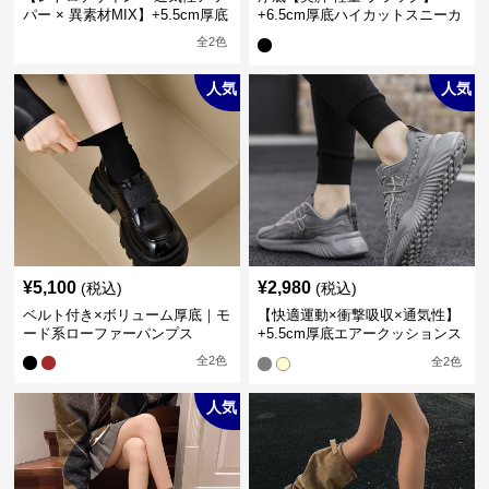
パー × 異素材MIX】+5.5cm厚底
+6.5cm厚底ハイカットスニーカ
メンズハイカットブーツ
ー
全
2
色
人気
人気
¥
5,100
¥
2,980
(税込)
(税込)
ベルト付き×ボリューム厚底｜モ
【快適運動×衝撃吸収×通気性】
ード系ローファーパンプス
+5.5cm厚底エアークッションス
ニーカー
全
2
色
全
2
色
人気